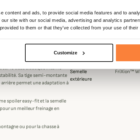
u la chasse active.
Gramme
 de cuir nubuck et d'une maille
e content and ads, to provide social media features and to analy
Genre
Femme, Ho
de renfort en microfibre les
 our site with our social media, advertising and analytics partn
Doublure
GORE-TEX E
 Comfort Collar qui protège votre
 provided to them or that they’ve collected from your use of their
les possèdent aussi une membrane
Matière
Matériau rés
totalement imperméables et
Semelle
Anatomique
Customize
intérieure
Ortholite®
irectement intégré à la maille
 sur le tissu élastique interne
Semelle
FriXion™ W
stabilité. Sa tige semi-montante
extérieure
e arrière permet une adaptation à
ème spoiler easy-fit et la semelle
 pour un meilleur freinage en
montagne ou pour la chasse à