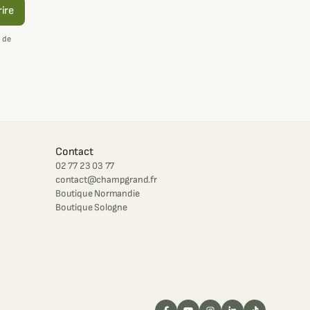
rire
 de
Contact
02 77 23 03 77
contact@champgrand.fr
Boutique Normandie
Boutique Sologne