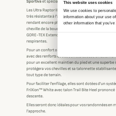
Sportiva
et spécialement conçu pour la randonnée o
This website uses cookies
Les Ultra Raptor II Mid sont confectionnées à partir
We use cookies to personalis
très résistante à l'abrasion et possèdent une bande 
information about your use of
rendant encore plus robuste. Une collerette souple
other information that you’ve
cheville de la boue ou des pierres par exemple. El
GORE-TEX Extended Comfort afin qu'elles soient 
respirantes.
Pour un confort optimal, le système de laçage est d
avec des renforts et des oeillets cousus directement
pour un excellent maintien du pied et une superbe 
protégera vos chevilles et sa talonnette stabilisant
tout type de terrain.
Pour faciliter l'enfilage, elles sont dotées d'un syst
FriXion™ White avec talon Trail Bite Heel prononcé
descente.
Elles seront donc idéales pour vos randonnées en 
l'approche.