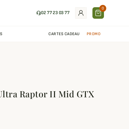
0
02 77 23 03 77
S
CARTES CADEAU
PROMO
ltra Raptor II Mid GTX