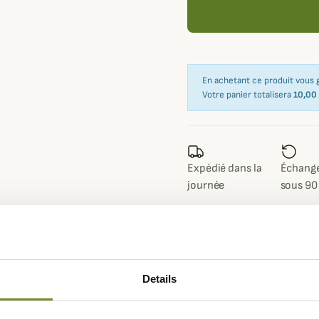
En achetant ce produit vous
Votre panier totalisera
10,00
Expédié dans la
Échange
journée
sous 90
Fiche techniqu
Details
 Mid GTX développé par
La
Poids en
470g la cha