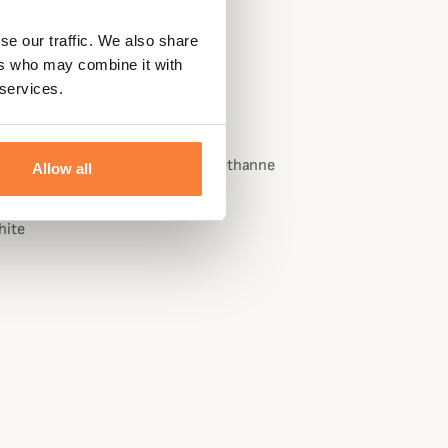
se our traffic. We also share
mme, Mixte
ers who may combine it with
xtended comfort
 services.
istant à l'abrasion
 polyester sur mousse de polyuréthanne
Allow all
hite