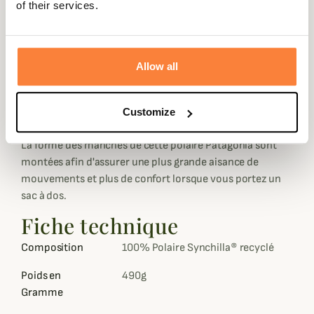
of their services.
anti boulochage pour une plus grande durabilité !
Cette veste chaude dévoile une coupe standard avec un
zip frontal démarqué par un liseré contrasté et résistant
Allow all
à l'abrasion en nylon. Ces détails se retrouvent également
au niveau du col, des poignets, de l'ourlet du bas, des
poches latérales zippées ainsi que de la poche poitrine
Customize
également zippée.
La forme des manches de cette polaire Patagonia sont
montées afin d'assurer une plus grande aisance de
mouvements et plus de confort lorsque vous portez un
sac à dos.
Fiche technique
Composition
100% Polaire Synchilla® recyclé
Poids en
490g
Gramme