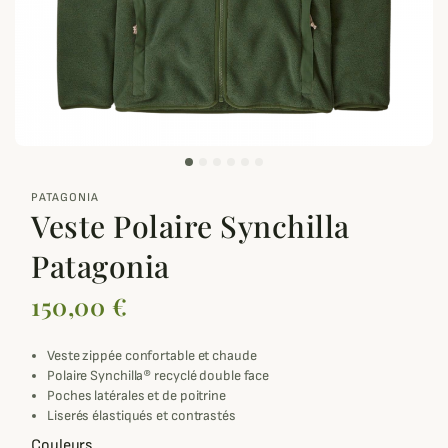
zoom_out_map
PATAGONIA
Veste Polaire Synchilla
Patagonia
150,00 €
Veste zippée confortable et chaude
Polaire Synchilla® recyclé double face
Poches latérales et de poitrine
Liserés élastiqués et contrastés
Couleurs