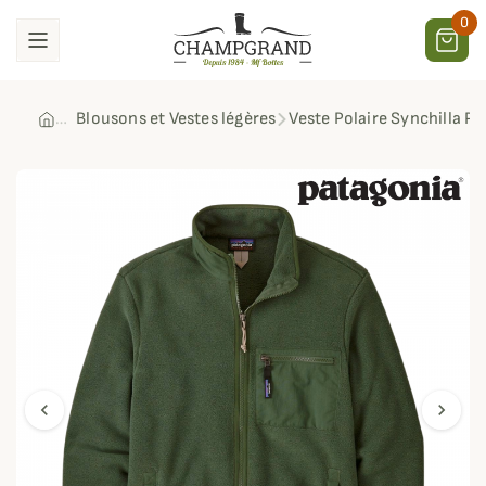
0
Blousons et Vestes légères
Veste Polaire Synchilla P
chevron_left
chevron_right