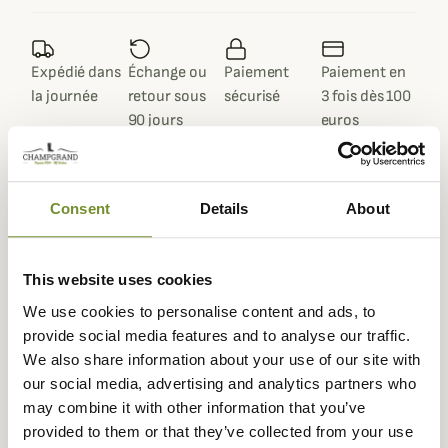
Expédié dans
Échange ou
Paiement
Paiement en
la journée
retour sous
sécurisé
3 fois dès 100
90 jours
euros
Consent
Details
About
Description
This website uses cookies
Pour vos sorties lorsque les températures sont fraîches,
We use cookies to personalise content and ads, to
Patagonia
vous propose la
Veste Polaire Synchilla
pour
provide social media features and to analyse our traffic.
homme. A la fois polyvalente et intemporelle, cette veste
We also share information about your use of our site with
chaude composée de polaire Synchilla® double face
our social media, advertising and analytics partners who
d'épaisseur moyenne vous garde bien au chaud et vous
may combine it with other information that you’ve
apporte tout le confort dont vous aurez besoin.
provided to them or that they’ve collected from your use
Sa matière 100% polyester recyclé dispose d'une finition