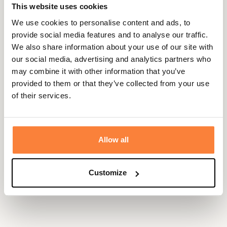
d'une patte de serrage permettant de convenir à tous les
This website uses cookies
tours de tête et à toutes les coiffures, pour une
We use cookies to personalise content and ads, to
protection maximale contre les intempéries.
provide social media features and to analyse our traffic.
Lors de vos balades à la campagne ou même en ville,
We also share information about your use of our site with
assortissez cette jolie casquette Barbour bicolore à une
our social media, advertising and analytics partners who
veste huilée Barbour, pour un look authentique qui ne
may combine it with other information that you’ve
laissera personne indifférent !
provided to them or that they’ve collected from your use
of their services.
Fiche technique
Composition
100% Coton
Matière
Coton huilé
Allow all
Genre
Femme, Homme, Mixte
Customize
Coloris
Marron, Vert