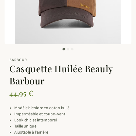
zoom_out_map
BARBOUR
Casquette Huilée Beauly
Barbour
44,95 €
Modèle bicolore en coton huilé
Imperméable et coupe-vent
Look chic et intemporel
Taille unique
Ajustable à l'arrière