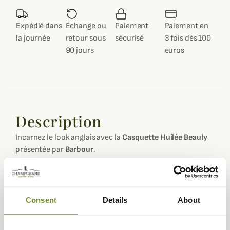
Expédié dans
Échange ou
Paiement
Paiement en
la journée
retour sous
sécurisé
3 fois dès 100
90 jours
euros
Description
Incarnez le look anglais avec la
Casquette Huilée Beauly
présentée par
Barbour
.
Ce modèle mixte entièrement fabriqué dans le célèbre
coton huilé qui fait la renommée de la marque, dévoile
un look intemporel et élégant quelle que soit l'occasion
Consent
Details
About
pour laquelle vous la portez.
Taille unique, cette casquette s'ajuste à l'arrière à l'aide