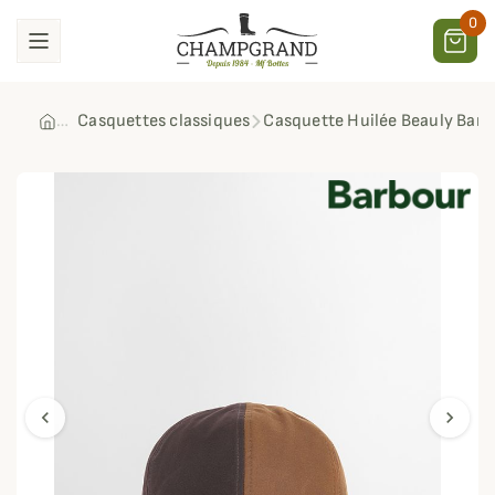
0
Casquettes classiques
Casquette Huilée Beauly Bar
chevron_left
chevron_right