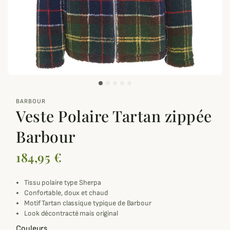
zoom_out_map
BARBOUR
Veste Polaire Tartan zippée
Barbour
184,95 €
Tissu polaire type Sherpa
Confortable, doux et chaud
Motif Tartan classique typique de Barbour
Look décontracté mais original
Couleurs