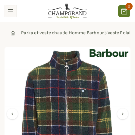
0
Parka et veste chaude Homme Barbour
Veste Polair
chevron_left
chevron_right