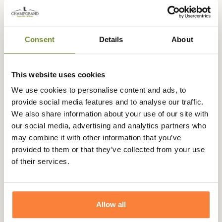
Cette veste est conçue dans un tissu polaire à bouclette
assez épais en tartan classique reconnaissable pour les
amoureux de la marque. Doux au toucher, très chaud et
Consent
Details
About
ultra confortable, cette veste polaire de viendra un
incontournable de votre garde-robe décontractée.
Elle possède deux poches repose-mains qui
This website uses cookies
tiendront vos mains au chaud ainsi qu'une ouverture
We use cookies to personalise content and ads, to
zippée avec un col semi montant pour une protection
provide social media features and to analyse our traffic.
optimale contre le froid et l'humidité.
We also share information about your use of our site with
Elle est doublée en coton au niveau du buste pour une
our social media, advertising and analytics partners who
bonne respirabilité. Preuve de son authenticité, vous
may combine it with other information that you’ve
retrouverez un logo Barbour Shield brodé sur la poitrine
provided to them or that they’ve collected from your use
gauche.
of their services.
Fiche technique
Composition
100 % Polyester
Allow all
Doublure
Coton