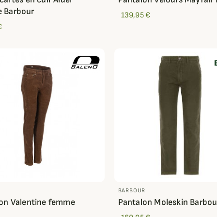
 Barbour
139,95 €
€
BARBOUR
on Valentine femme
Pantalon Moleskin Barbou
o