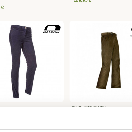
169,95 €
 €
CLUB INTERCHASSE
on en velours Valerie
Pantalon en velours Lupin
 Baleno
interchasse
€
104,95 €