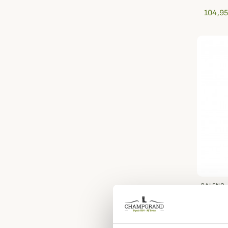
104,95
BALENO
Pantal
femme
99,95 