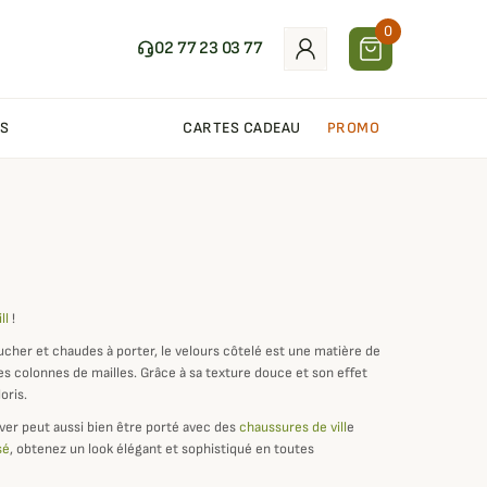
0
02 77 23 03 77
S
CARTES CADEAU
PROMO
ll
!
ucher et chaudes à porter, le velours côtelé est une matière de
es colonnes de mailles. Grâce à sa texture douce et son effet
oris.
ver peut aussi bien être porté avec des
chaussures de vill
e
sé
, obtenez un look élégant et sophistiqué en toutes