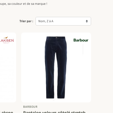
oupe, sa couleur et de sa marque !
Trier par :
Nom, Z à A
BARBOUR
 Laksen
Pantalon velours côtelé stretch