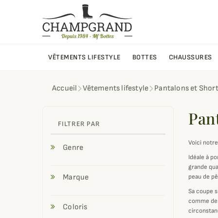
VÊTEMENTS LIFESTYLE
BOTTES
CHAUSSURES
Accueil
Vêtements lifestyle
Pantalons et Shor
Pan
FILTRER PAR
Voici not
Genre
Idéale à p
grande qua
Marque
peau de pê
Sa coupe s
comme d
Coloris
circonstan