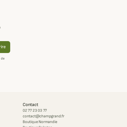
e
rire
 de
Contact
02 77 23 03 77
contact@champgrand.fr
Boutique Normandie