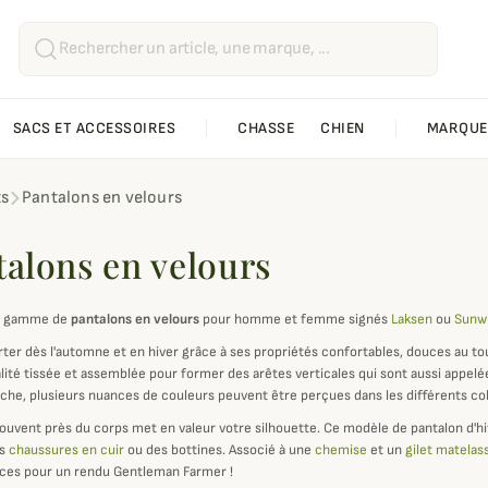
SACS ET ACCESSOIRES
CHASSE
CHIEN
MARQUE
ts
Pantalons en velours
talons en velours
re gamme de
pantalons en velours
pour homme et femme signés
Laksen
ou
Sunwi
orter dès l'automne et en hiver grâce à ses propriétés confortables, douces au to
lité tissée et assemblée pour former des arêtes verticales qui sont aussi appelé
che, plusieurs nuances de couleurs peuvent être perçues dans les différents col
ouvent près du corps met en valeur votre silhouette. Ce modèle de pantalon d'hi
es
chaussures en cuir
ou des bottines. Associé à une
chemise
et un
gilet matelas
ces pour un rendu Gentleman Farmer !