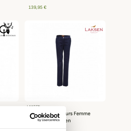
139,95 €
LAKSEN
 Club
Pantalon en velours Femme
Kensington Laksen
119,95 €