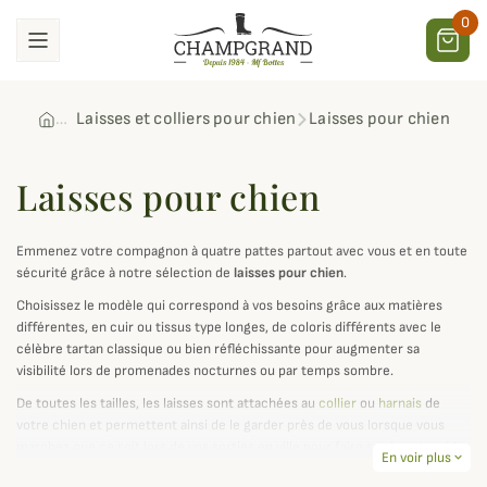
0
Laisses et colliers pour chien
Laisses pour chien
Laisses pour chien
Emmenez votre compagnon à quatre pattes partout avec vous et en toute
sécurité grâce à notre sélection de
laisses pour chien
.
Choisissez le modèle qui correspond à vos besoins grâce aux matières
différentes, en cuir ou tissus type longes, de coloris différents avec le
célèbre tartan classique ou bien réfléchissante pour augmenter sa
visibilité lors de promenades nocturnes ou par temps sombre.
De toutes les tailles, les laisses sont attachées au
collier
ou
harnais
de
votre chien et permettent ainsi de le garder près de vous lorsque vous
marchez que ce soit lors de vos sorties en ville pour faire ses besoins, à la
En voir plus
expand_more
campagne ou en bord de mer dans des zones où il doit être tenu en laisse.