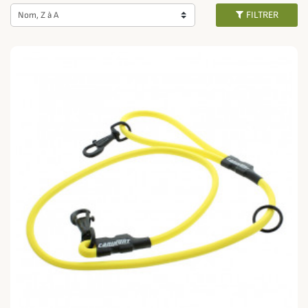
Pour un maximum de sécurité et éviter qu'elles se détachent, les laisses
FILTRER
Nom, Z à A
sont équipées de mousquetons résistants. En fonction du lieu fréquenté,
de la race, de l'âge ou du caractère de votre chien, utilisez une longueur de
laisse différente pour lui permettre de marcher ou de courir plus
facilement. Et n'oubliez pas d'emmener sa
gamelle
d'eau au cas ou votre
chien ai soif !