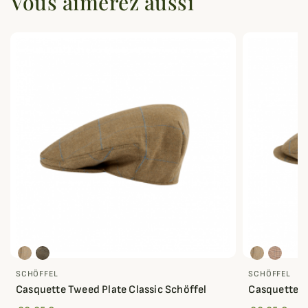
Vous aimerez aussi
SCHÖFFEL
SCHÖFFEL
Casquette Tweed Plate Classic Schöffel
Casquette 