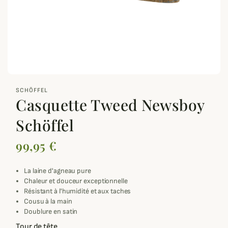
zoom_out_map
SCHÖFFEL
Casquette Tweed Newsboy
Schöffel
99,95 €
La laine d'agneau pure
Chaleur et douceur exceptionnelle
Résistant à l'humidité et aux taches
Cousu à la main
Doublure en satin
Tour de tête