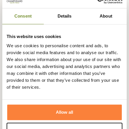
britannique, cette casquette allie style et qualité
supérieure. La laine d'agneau assure une chaleur
Consent
Details
About
exceptionnelle tout en offrant une douceur
incomparable au toucher.
Ce modèle se distingue par son look artisanale cousu à la
This website uses cookies
main. La finition résistante à l'humidité et aux taches
We use cookies to personalise content and ads, to
garantit une durabilité prolongée, vous permettant de
provide social media features and to analyse our traffic.
profiter de cette casquette saison après saison. La
We also share information about your use of our site with
doublure en satin contrasté ajoute une touche
our social media, advertising and analytics partners who
d'élégance discrète, tandis que le nettoyage facile à
may combine it with other information that you’ve
l'éponge permet un entretien sans tracas.
provided to them or that they’ve collected from your use
Fabriquée en Grande-Bretagne, cette casquette incarne
of their services.
le savoir-faire traditionnel de Schöffle, parfait pour ceux
qui apprécient à la fois le style classique et les détails
soignés.
Allow all
Fiche technique
Composition
100 % Laine d'agneau