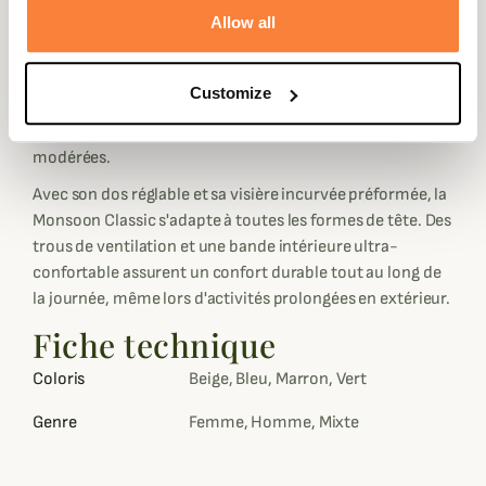
garantissant un port agréable, même par temps chaud.
Allow all
Elle est légèrement plus chaude qu'une casquette
ordinaire, ce qui la rend idéale pour les activités de plein
air dans des conditions météo imprévisibles. Sa
Customize
robustesse face aux éléments en fait un accessoire
indispensable pour les journées venteuses ou les averses
modérées.
Avec son dos réglable et sa visière incurvée préformée, la
Monsoon Classic s'adapte à toutes les formes de tête. Des
trous de ventilation et une bande intérieure ultra-
confortable assurent un confort durable tout au long de
la journée, même lors d'activités prolongées en extérieur.
Fiche technique
Coloris
Beige, Bleu, Marron, Vert
Genre
Femme, Homme, Mixte