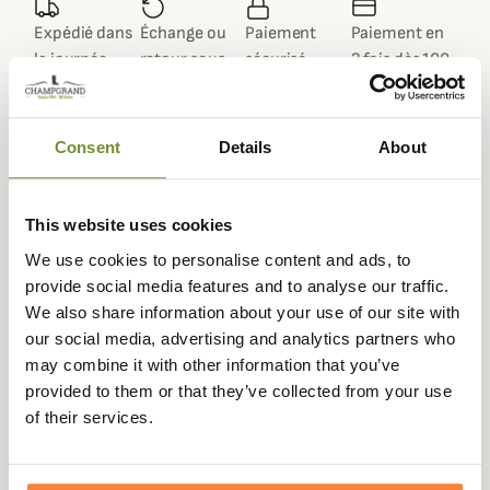
Expédié dans
Échange ou
Paiement
Paiement en
la journée
retour sous
sécurisé
3 fois dès 100
90 jours
euros
Consent
Details
About
Description
This website uses cookies
We use cookies to personalise content and ads, to
La casquette Monsoon Classic de Ridgeline est
provide social media features and to analyse our traffic.
confectionnée dans un tissu totalement imperméable,
We also share information about your use of our site with
elle offre une excellente résistance aux éléments, tout en
our social media, advertising and analytics partners who
restant légère et confortable. Cette casquette est bien
may combine it with other information that you’ve
étanche et ses performances surpassent largement celles
provided to them or that they’ve collected from your use
des casquettes en coton traditionnelles.
of their services.
Conçue pour offrir une protection accrue contre le vent
et la pluie, cette casquette est également respirante,