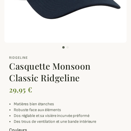
zoom_out_map
RIDGELINE
Casquette Monsoon
Classic Ridgeline
29,95 €
Matières bien étanches
Robuste face aux éléments
Dos réglable et sa visière incurvée préformé
Des trous de ventilation et une bande intérieure
Couleurs