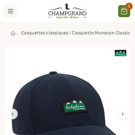
0
Casquettes classiques
Casquette Monsoon Classic R
chevron_left
chevron_right