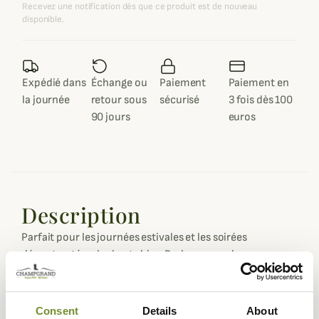
Recevez une notification dès que ce produit est de nouveau
disponible.
Expédié dans
Échange ou
Paiement
Paiement en
la journée
retour sous
sécurisé
3 fois dès 100
90 jours
euros
Description
Parfait pour les journées estivales et les soirées
décontractées, le short chino Barbour pour homme
associe une coupe moderne à une allure soignée.
Sa ceinture intérieure est délicatement rehaussée d’un
Consent
Details
About
tartan emblématique, apportant une touche subtile au