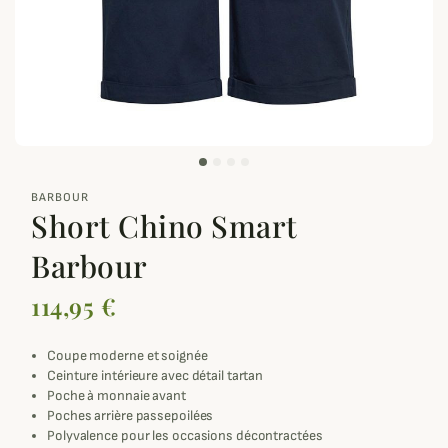
zoom_out_map
BARBOUR
Short Chino Smart
Barbour
114,95 €
Coupe moderne et soignée
Ceinture intérieure avec détail tartan
Poche à monnaie avant
Poches arrière passepoilées
Polyvalence pour les occasions décontractées