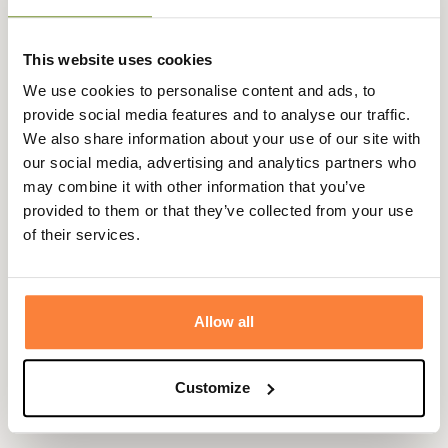
style classique de la marque. Pratique et élégant, il
dispose d’une poche à monnaie sur le devant et de
This website uses cookies
poches arrière passepoilées qui renforcent son allure
intemporelle.
We use cookies to personalise content and ads, to
provide social media features and to analyse our traffic.
Que ce soit pour un dîner informel ou un barbecue entre
We also share information about your use of our site with
amis, ce short est une option polyvalente qui conjugue
our social media, advertising and analytics partners who
confort et sophistication avec aisance.
may combine it with other information that you’ve
Fiche technique
provided to them or that they’ve collected from your use
of their services.
Composition
100% Coton
Coloris
Blanc, Bleu
Allow all
Matière
Coton
Genre
Homme
Customize