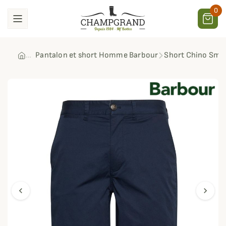
0
Pantalon et short Homme Barbour
Short Chino Sma
chevron_left
chevron_right