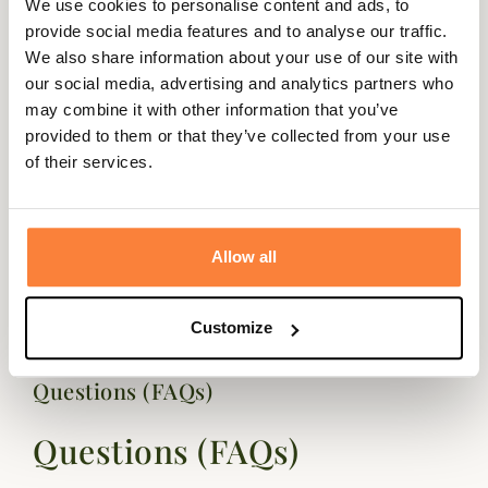
We use cookies to personalise content and ads, to
Idéal pour vos trajets urbains ou vos escapades en
provide social media features and to analyse our traffic.
campagne, ce parapluie associe élégance et praticité. Un
We also share information about your use of our site with
choix parfait pour ceux qui souhaitent rester à l'abri tout
our social media, advertising and analytics partners who
en conservant une allure chic et intemporelle, même par
may combine it with other information that you’ve
mauvais temps.
provided to them or that they’ve collected from your use
Fiche technique
of their services.
Genre
Femme, Homme, Mixte
Matière
Polyester
Allow all
Coloris
Tartan
Customize
Questions (FAQs)
Questions (FAQs)