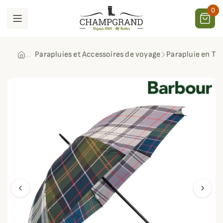
0
Parapluies et Accessoires de voyage
Parapluie en Ta
chevron_left
chevron_right