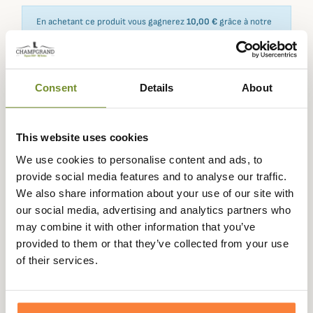
En achetant ce produit vous gagnerez
10,00 €
grâce à notre
programme de fidélité. Votre panier totalisera
10,00 €
.
Consent
Details
About
Expédié dans
Échange ou
Paiement
Paiement en
la journée
retour sous
sécurisé
3 fois dès 100
This website uses cookies
90 jours
euros
We use cookies to personalise content and ads, to
provide social media features and to analyse our traffic.
We also share information about your use of our site with
our social media, advertising and analytics partners who
may combine it with other information that you’ve
Description
provided to them or that they’ve collected from your use
Champgrand vous propose cette superbe veste
of their services.
matelassée déperlante de la marque Aigle, inspirée du
style japonais et dotée d'une coupe confortable. Elle sera
idéale à porter durant la saison printanière.