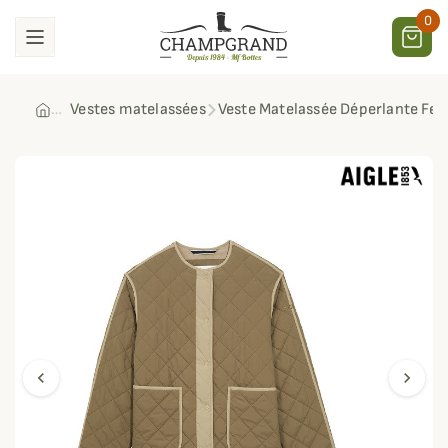
0
Vestes matelassées
Veste Matelassée Déperlante Fe
chevron_left
chevron_right