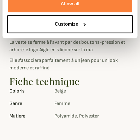
Allow all
Elle présente un matelassage en losange très élégant,
deux poches extérieures pour garder vos essentiels à
portée de main, ainsi qu'une poche intérieure avec
Customize
fermeture éclair pour mettre
La veste se ferme à l'avant par des boutons-pression et
arbore le logo Aigle en silicone sur la ma
Elle s'associera parfaitement à un jean pour un look
moderne et raffiné.
Fiche technique
Coloris
Beige
Genre
Femme
Matière
Polyamide, Polyester