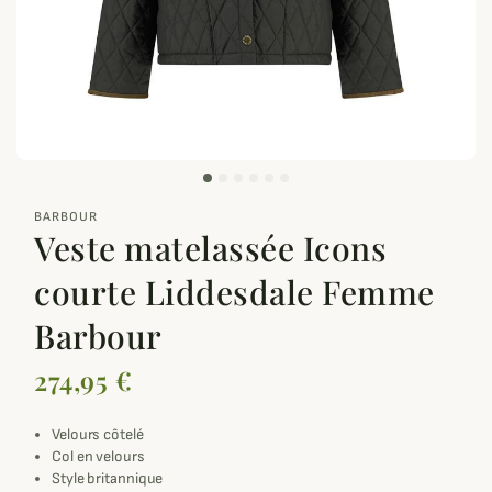
zoom_out_map
BARBOUR
Veste matelassée Icons
courte Liddesdale Femme
Barbour
274,95 €
Velours côtelé
Col en velours
Style britannique