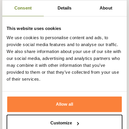
matelassage losangé traditionnel
, hérité des modèles
Consent
Details
About
d’archives, et le décline dans une coupe raccourcie,
contemporaine et facile à porter.
This website uses cookies
Le
col en velours côtelé
, épais et structurant, contraste
subtilement avec le tissu extérieur, tandis que les
We use cookies to personalise content and ads, to
finitions en laiton doré
apportent une touche de lumière
provide social media features and to analyse our traffic.
à l’ensemble. À l’intérieur, on retrouve la célèbre
doublure
We also share information about your use of our site with
tartan
, signature de la marque, rappel discret des racines
our social media, advertising and analytics partners who
écossaises
de Barbour et de son attachement à l’
héritage
may combine it with other information that you’ve
rural
.
provided to them or that they’ve collected from your use
of their services.
Pensée pour accompagner les demi-saisons avec
distinction, cette pièce mêle confort, style affirmé et
détails soignés. Parfaite pour une silhouette citadine au
caractère affirmé, elle trouve naturellement sa place
Allow all
entre tradition et modernité, à la croisée des
landes
anglaises
et des rues de la ville.
Customize
Fiche technique