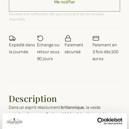
Me notifier
Recevez une notification dès que ce produit est de nouveau
disponible.
Expédié dans
Échange ou
Paiement
Paiement en
la journée
retour sous
sécurisé
3 fois dès 100
90 jours
euros
Description
Dans un esprit résolument
britannique
, la veste
matelassée courte Barbour Liddesdale
réinterprète un
classique du vestiaire Barbour avec élégance et
caractère. Fidèle à l’ADN de la maison, elle reprend le