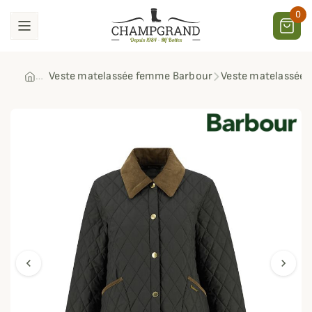
0
Veste matelassée femme Barbour
Veste matelassée 
chevron_left
chevron_right