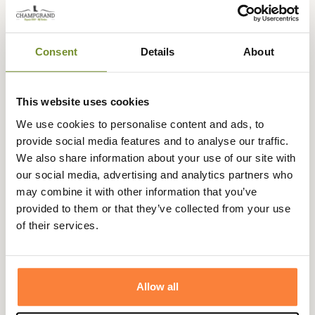
Description
Consent
Details
About
Deerhunter
propose depuis plusieurs années une tenue
Camouflage nouvelle génération nommée Sneaky 3D,
devenu la référence des ensembles de chasse à
This website uses cookies
l'approche : Léger, ultra-discret et respirant c'est
We use cookies to personalise content and ads, to
l'ensemble de vêtements le plus silencieux sur le marché.
provide social media features and to analyse our traffic.
L'ensemble 3D Sneaky est principalement destiné à servir
We also share information about your use of our site with
de camouflage aux chasseurs pour se fondre dans la
our social media, advertising and analytics partners who
nature. Il a été développé pour les chasseurs actifs, mais
may combine it with other information that you’ve
également les ornithologues et les photographes qui
provided to them or that they’ve collected from your use
le trouveront certainement très utile lors de l'étude des
of their services.
oiseaux et de la vie animale.
Le motif de camouflage Innovation propre à Deerhunter
a été développé pour fournir un camouflage maximal et
Allow all
être invisible aux yeux du gibier. L'ensemble Sneaky 3D a