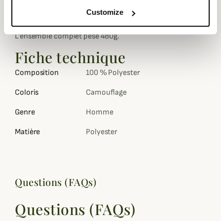
été conçu en utilisant un matériau très souple pour une
grande liberté de mouvement sans être gêner.
Customize
L'ensemble complet pèse 480g.
Fiche technique
Composition
100 % Polyester
Coloris
Camouflage
Genre
Homme
Matière
Polyester
Questions (FAQs)
Questions (FAQs)