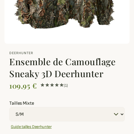
zoom_out_map
DEERHUNTER
Ensemble de Camouflage
Sneaky 3D Deerhunter
109,95 €
(1)
Tailles Mixte
Guide tailles Deerhunter