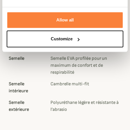
Fiche technique
Doublure
Coton
Allow all
Matière
Coton, Cuir
Genre
Enfant
Customize
Coloris
Marron, Noir
Semelle
Semelle EVA profilée pour un
maximum de confort et de
respirabilité
Semelle
Cambrelle multi-fit
intérieure
Semelle
Polyuréthane légère et résistante à
extérieure
l’abrasio