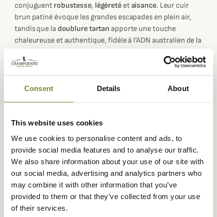
conjuguent
robustesse
,
légèreté
et
aisance
. Leur cuir
brun patiné évoque les grandes escapades en plein air,
tandis que la
doublure tartan
apporte une touche
chaleureuse et authentique, fidèle à l’ADN australien de la
marque.
Faciles à enfiler grâce à leurs
empiècements élastiqués
et
leurs
tirants emblématiques
, elles suivent le rythme
Consent
Details
About
effréné des enfants tout en leur garantissant un confort
constant. Le
soutien du pied
est assuré par une
semelle
EVA anatomique
, doublée d’une semelle intérieure
This website uses cookies
amovible qui permet d’adapter la chaussure à la
croissance de l’enfant. Le tout repose sur une
semelle
We use cookies to personalise content and ads, to
extérieure légère et résistante
, idéale pour courir, sauter
provide social media features and to analyse our traffic.
et explorer sans retenue.
We also share information about your use of our site with
our social media, advertising and analytics partners who
Pensées pour durer, ces boots sont le compagnon idéal
may combine it with other information that you’ve
des journées actives, des chemins de traverse comme
provided to them or that they’ve collected from your use
des cours de récréation.
of their services.