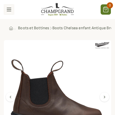
0
Boots et Bottines
Boots Chelsea enfant Antique Bro
chevron_left
chevron_right