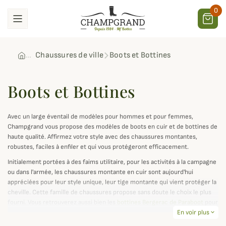
0
Chaussures de ville
Boots et Bottines
Boots et Bottines
Avec un large éventail de modèles pour hommes et pour femmes,
Champgrand vous propose des modèles de boots en cuir et de bottines de
haute qualité. Affirmez votre style avec des chaussures montantes,
robustes, faciles à enfiler et qui vous protégeront efficacement.
Initialement portées à des faims utilitaire, pour les activités à la campagne
ou dans l'armée, les chaussures montante en cuir sont aujourd'hui
appréciées pour leur style unique, leur tige montante qui vient protéger la
cheville. Cette famille de chaussures propose sans doute le choix le plus
fourni. Vous retrouverez aussi bien les
bottines Bergerac de Paraboot
pour
un style baroudeur et élégant ou encore les
boots Waterford pour femme
En voir plus
expand_more
de Dubarry
, idéales en toute occasion.