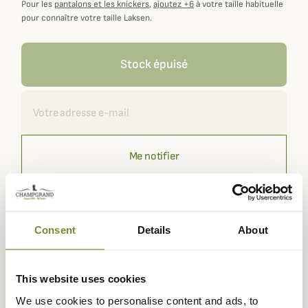
Pour les
pantalons et les knickers
,
ajoutez +6
à votre taille habituelle
pour connaître votre taille Laksen.
Stock épuisé
Recevoir une alerte
Me notifier
Recevez une notification dès que ce produit est de nouveau
disponible.
Consent
Details
About
Expédié dans
Échange ou
Paiement
Paiement en
la journée
retour sous
sécurisé
3 fois dès 100
This website uses cookies
90 jours
euros
We use cookies to personalise content and ads, to