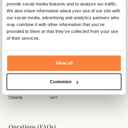
provide social media features and to analyse our traffic.
We also share information about your use of our site with
our social media, advertising and analytics partners who
may combine it with other information that you’ve
Description
provided to them or that they’ve collected from your use
of their services.
Laksen
vous propose cette superbe cravate au motif
faisan déclinée en plusieurs coloris.
Les cravates sont confectionnée à 100% de soie avec une
Allow all
doublure satin.
Fiche technique
Customize
Genre
Homme
Coloris
Vert
Questions (FAQs)