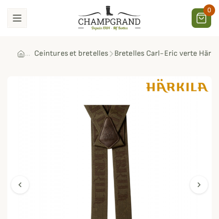
0
Ceintures et bretelles
Bretelles Carl-Eric verte Härki
chevron_left
chevron_right