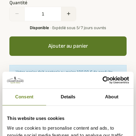
Quantité
remove
add
Disponible
·
Expédié sous 5/ 7 jours ouvrés
Ajouter au panier
Votre panier doit contenir au moins 100,00 € de produits
pour pouvoir obtenir des récompenses fidélité.
Consent
Details
About
Expédié dans
Échange ou
Paiement
Paiement en
la journée
retour sous
sécurisé
3 fois dès 100
This website uses cookies
90 jours
euros
We use cookies to personalise content and ads, to
provide social media features and to analyse our traffic.