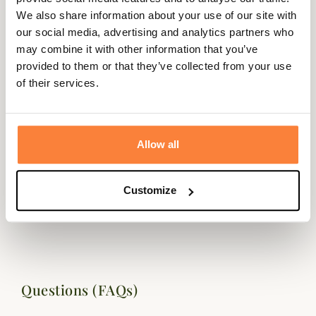
We also share information about your use of our site with
our social media, advertising and analytics partners who
may combine it with other information that you’ve
Description
provided to them or that they’ve collected from your use
of their services.
Les bretelles Carl-Eric d'Harkila sont des bretelles à
pinces très larges donc très agréables à porter.
Leurs pinces les rends adaptables à toutes les ceintures
Allow all
de pantalons ou de knickers. Elles sont réglables en
longueur .
Fiche technique
Customize
Coloris
Vert
Questions (FAQs)