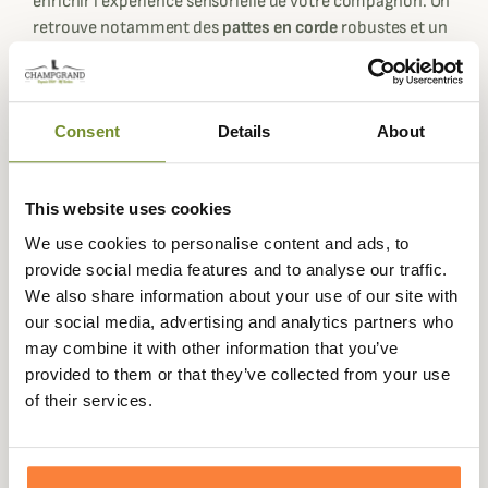
enrichir l'expérience sensorielle de votre compagnon. On
retrouve notamment des
pattes en corde
robustes et un
bec coloré offrant une prise en main facile et une
résistance agréable sous la dent. Le corps de l'oiseau est
sublimé par une bordure en
tartan Barbour classique
et
un écusson logoté en relief sur l'aile, affirmant son
Consent
Details
About
appartenance à l'univers lifestyle de la marque.
Pour garantir des heures de divertissement, le
jouet
This website uses cookies
Oiseau marin Barbour
dissimule un
couineur interne
. Ce
We use cookies to personalise content and ads, to
bruiteur se déclenche lors de la pression, captivant
provide social media features and to analyse our traffic.
immédiatement l'attention de votre chien et
We also share information about your use of our site with
l'encourageant à rester actif. Avec ses dimensions de 18 x
our social media, advertising and analytics partners who
18 cm, il est aussi bien adapté aux séances de lancer-
may combine it with other information that you’ve
rapporter en plein air qu'aux moments de calme à
provided to them or that they’ve collected from your use
l'intérieur, où il peut servir de doudou réconfortant.
of their services.
Mise en situation :
Imaginez une après-midi ensoleillée
dans votre jardin ou une soirée cocooning au salon. Votre
chien s'élance avec enthousiasme pour attraper son