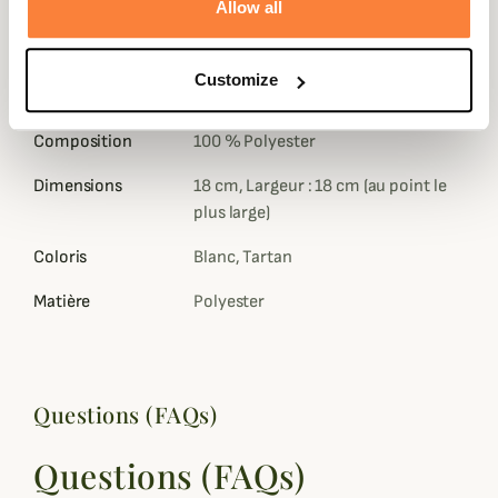
oiseau marin, stimulé par le son du squeaker et la texture
Allow all
des cordes, avant de venir se blottir contre lui pour une
sieste méritée.
Customize
Fiche technique
Composition
100 % Polyester
Dimensions
18 cm, Largeur : 18 cm (au point le
plus large)
Coloris
Blanc, Tartan
Matière
Polyester
Questions (FAQs)
Questions (FAQs)