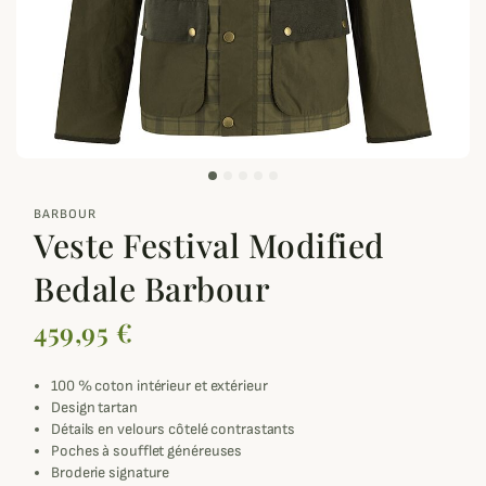
zoom_out_map
BARBOUR
Veste Festival Modified
Bedale Barbour
459,95 €
100 % coton intérieur et extérieur
Design tartan
Détails en velours côtelé contrastants
Poches à soufflet généreuses
Broderie signature