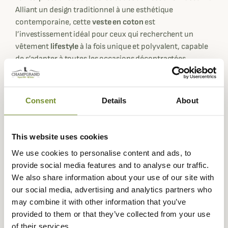
Alliant un design traditionnel à une esthétique
contemporaine, cette
veste en coton
est
l’investissement idéal pour ceux qui recherchent un
vêtement
lifestyle
à la fois unique et polyvalent, capable
de s’adapter à toutes les occasions décontractées.
Sa force réside dans son jeu de textures et de motifs : elle
est confectionnée dans un savant mélange de
tissus à
carreaux tartan
unis et ton sur ton, offrant une allure
Consent
Details
About
sophistiquée et résolument moderne. Intégralement
conçue en
100 % coton
(extérieur et intérieur), elle
garantit une respirabilité optimale et une légèreté
This website uses cookies
parfaite pour la mi-saison.
We use cookies to personalise content and ads, to
provide social media features and to analyse our traffic.
La
Barbour Festival Modified Bedale
ne fait aucun
We also share information about your use of our site with
compromis sur la fonctionnalité. Elle est équipée de deux
our social media, advertising and analytics partners who
poches à soufflet
généreuses avec rabats en
velours
may combine it with other information that you’ve
côtelé
, complétées par une poche poitrine assortie. Ces
provided to them or that they’ve collected from your use
détails en velours apportent une profondeur classique et
of their services.
une touche de robustesse au vêtement. Pour une finition