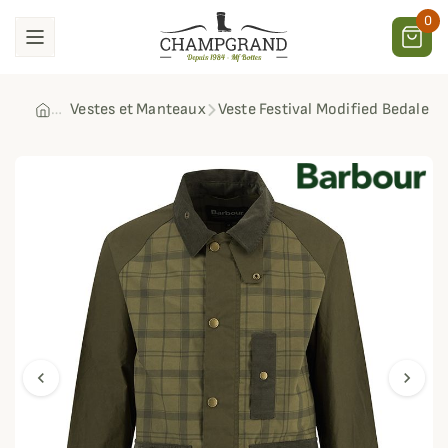
0
Vestes et Manteaux
Veste Festival Modified Bedale B
chevron_left
chevron_right