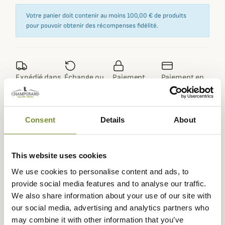
Votre panier doit contenir au moins 100,00 € de produits
pour pouvoir obtenir des récompenses fidélité.
Expédié dans
Échange ou
Paiement
Paiement en
la journée
retour sous
sécurisé
3 fois dès 100
90 jours
euros
Consent
Details
About
This website uses cookies
Description
We use cookies to personalise content and ads, to
provide social media features and to analyse our traffic.
Le polo Amalfi de la marque Laksen revisite le grand
We also share information about your use of our site with
classique du vestiaire masculin avec une touche
our social media, advertising and analytics partners who
d’élégance et de raffinement.
may combine it with other information that you’ve