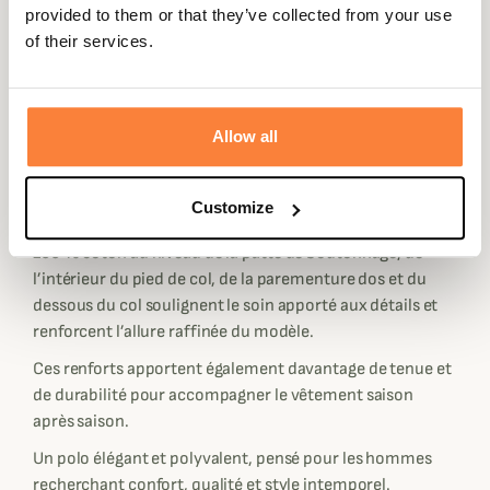
Confectionné dans un piqué doux et respirant en coton
provided to them or that they’ve collected from your use
biologique avec une touche d’élasthanne, il offre un
of their services.
confort remarquable, une belle liberté de mouvement et
une tenue impeccable tout au long de la journée. Sa
coupe polo classique assure une silhouette intemporelle,
Allow all
facile à porter aussi bien au quotidien que lors des
occasions estivales plus habillées.
Ses teintes chaleureuses apportent du caractère tout en
Customize
restant facile à associer. Les finitions contrastantes en
100 % coton au niveau de la patte de boutonnage, de
l’intérieur du pied de col, de la parementure dos et du
dessous du col soulignent le soin apporté aux détails et
renforcent l’allure raffinée du modèle.
Ces renforts apportent également davantage de tenue et
de durabilité pour accompagner le vêtement saison
après saison.
Un polo élégant et polyvalent, pensé pour les hommes
recherchant confort, qualité et style intemporel.