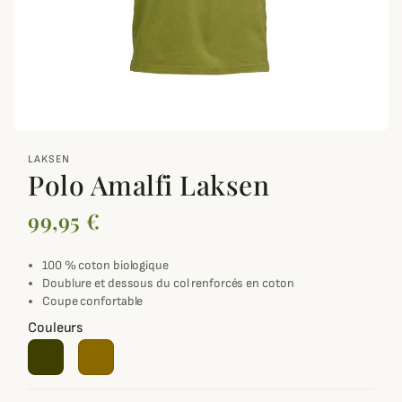
zoom_out_map
LAKSEN
Polo Amalfi Laksen
99,95 €
100 % coton biologique
Doublure et dessous du col renforcés en coton
Coupe confortable
Couleurs