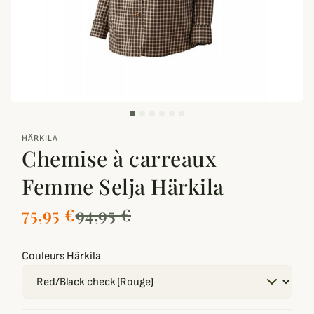
zoom_out_map
HÄRKILA
Chemise à carreaux
Femme Selja Härkila
75,95 €
94,95 €
Couleurs Härkila