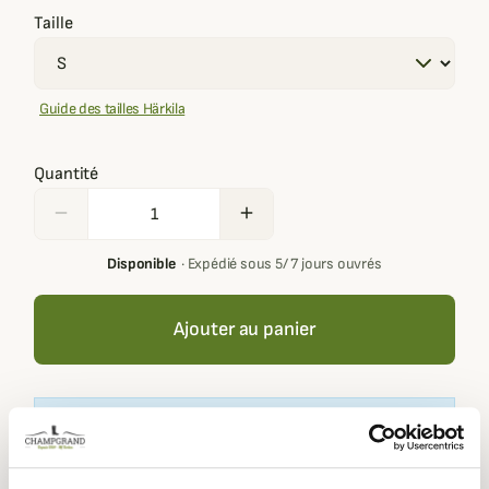
Taille
Guide des tailles Härkila
Quantité
remove
add
Disponible
·
Expédié sous 5/ 7 jours ouvrés
Ajouter au panier
Votre panier doit contenir au moins 100,00 € de produits
pour pouvoir obtenir des récompenses fidélité.