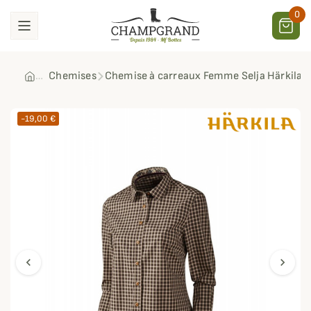
0
Chemises
Chemise à carreaux Femme Selja Härkila
-19,00 €
chevron_left
chevron_right