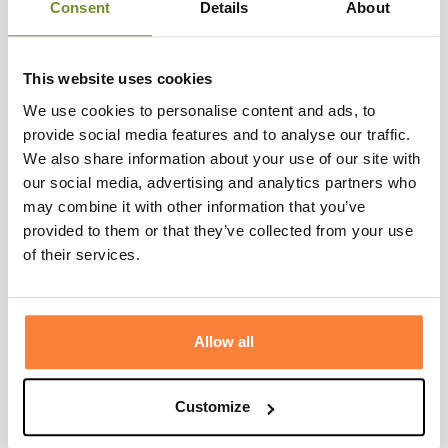
Consent
Details
About
Expédié dans
Échange ou
Paiement
Paiement en
This website uses cookies
la journée
retour sous
sécurisé
3 fois dès 100
90 jours
euros
We use cookies to personalise content and ads, to
provide social media features and to analyse our traffic.
We also share information about your use of our site with
our social media, advertising and analytics partners who
may combine it with other information that you’ve
provided to them or that they’ve collected from your use
Description
of their services.
La chemise femme Selja à petits carreaux.
Très légère et agréable à porter elle sera aussi bien
adaptée à la chasse qu'au quotidien.
Allow all
Les boutons sont réalisés façon "bois" ce qui rend encore
plus authentique cette chemise Selja Härkila.
Customize
Coupe droite - Fermetture par boutons.