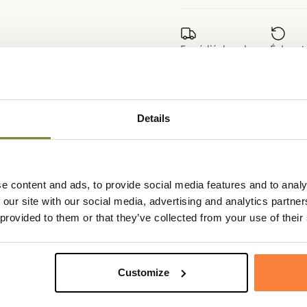
Expédié dans la
Échange
journée
sous 90
Details
Fiche techniqu
peuvent se porter seules ou sous
Genre
Homme
e content and ads, to provide social media features and to analy
 our site with our social media, advertising and analytics partn
 provided to them or that they’ve collected from your use of their
tion de la température du pied et
sont protéger des ampoules et
Customize
de la chaussettes sur la peau.