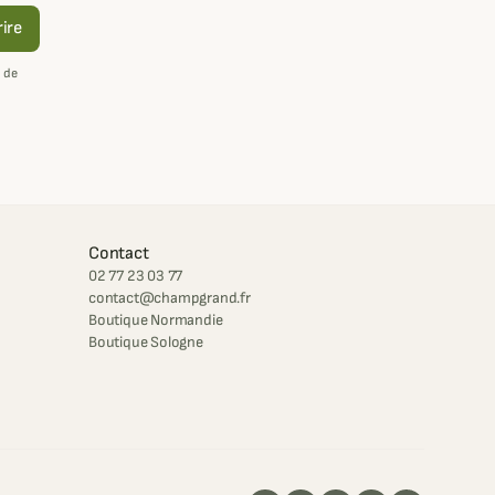
rire
 de
Contact
02 77 23 03 77
contact@champgrand.fr
Boutique Normandie
Boutique Sologne