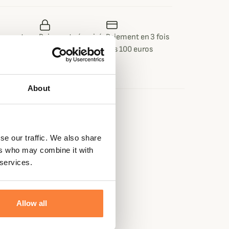
 ou retour
Paiement sécurisé
Paiement en 3 fois
 jours
dès 100 euros
About
e
se our traffic. We also share
ers who may combine it with
 services.
Allow all