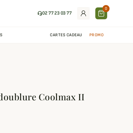
0
02 77 23 03 77
S
CARTES CADEAU
PROMO
doublure Coolmax II