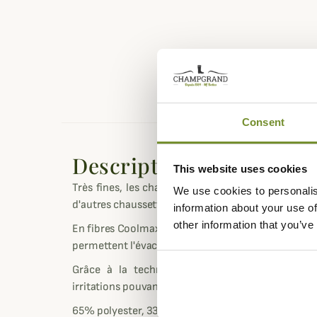
Consent
Description
This website uses cookies
Très fines, les chaussettes doublures Coolmax II 
We use cookies to personalis
d'autres chaussettes.
information about your use of
other information that you’ve
En fibres Coolmax, elles assurent une bonne régula
permettent l'évacuation de la transpiration.
Grâce à la technologie Nanoglide, vos pieds 
irritations pouvant etre engendré par le frottement 
65% polyester, 33% polyamide, 2% élasthanne.