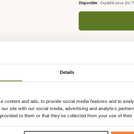
Disponible
·
Expédié sous 24/ 
Votre panier doit contenir a
récompenses fidélité.
Details
Expédié dans la
Échange
journée
sous 90
e content and ads, to provide social media features and to analy
 our site with our social media, advertising and analytics partn
 provided to them or that they’ve collected from your use of their