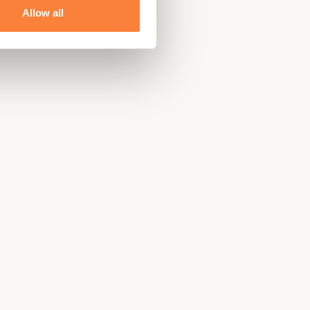
e
Allow all
ert