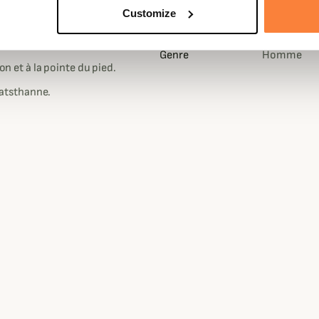
Fiche techniqu
Customize
ttes en laine mérinos qui vous
Coloris
Gris, Noir, V
ente protection thermique.
Genre
Homme
on et à la pointe du pied.
atsthanne.