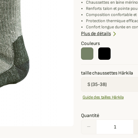
Chaussettes en laine mérin
Renforts talon et pointe pou
Composition confortable et 
Protection thermique effica
Confort longue durée en con
Durabilité optimisée pour c
Plus de détails
Couleurs
taille chaussettes Härkila
Guide des tailles Härkila
Quantité
remove