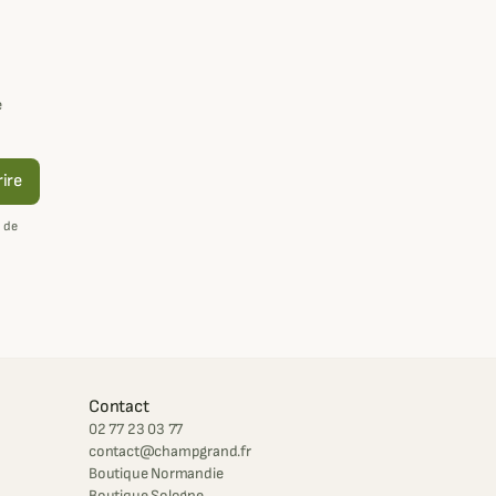
e
rire
 de
Contact
02 77 23 03 77
contact@champgrand.fr
Boutique Normandie
Boutique Sologne