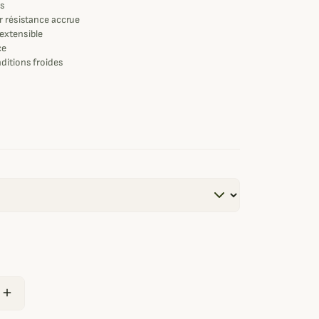
os
r résistance accrue
extensible
ce
ditions froides
hasse et outdoor
add