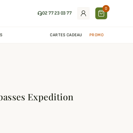
0
02 77 23 03 77
S
CARTES CADEAU
PROMO
basses Expedition