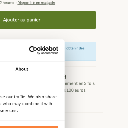
72 heures
·
Disponible en magasin
Ajouter au panier
u moins 100,00 € de produits pour pouvoir obtenir des
About
 ou retour
Paiement sécurisé
Paiement en 3 fois
 jours
dès 100 euros
se our traffic. We also share
ers who may combine it with
 services.