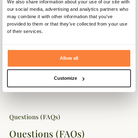
We also share information about your use of our site with
Description
our social media, advertising and analytics partners who
may combine it with other information that you’ve
Lebeau-Courally vous propose cette Cartouchière pour
provided to them or that they’ve collected from your use
10 balles 100% Cuir.
of their services.
La cartouchière pour 10 balles 100% cuir est faite à la
main, les balles sont maintenues en place par un gros
élastique.
Allow all
Elle peut être attachée à votre ceinture et comporte une
fixation en laiton.
Customize
Le logo Lebeau-Courally orne le devant.
Questions (FAQs)
Questions (FAQs)