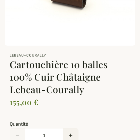
zoom_out_map
LEBEAU-COURALLY
Cartouchière 10 balles
100% Cuir Châtaigne
Lebeau-Courally
155,00 €
Quantité
remove
add