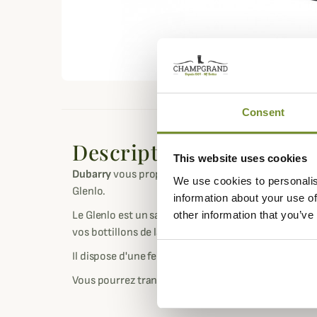
Consent
Description
This website uses cookies
Dubarry
vous propose ce sac à bottes à l'effigie de 
We use cookies to personalis
Glenlo.
information about your use of
other information that you’ve
Le Glenlo est un sac qui sera idéal pour vos bottes 
vos bottillons de la collection Dubarry.
Il dispose d'une fermeture éclair et d'une sangle av
Vous pourrez transportez vos bottes facilement et s