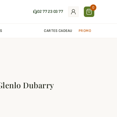
0
02 77 23 03 77
S
CARTES CADEAU
PROMO
 Glenlo Dubarry