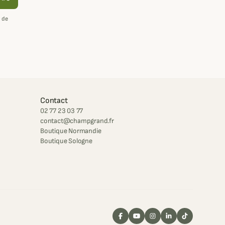
 de
Contact
02 77 23 03 77
contact@champgrand.fr
Boutique Normandie
Boutique Sologne