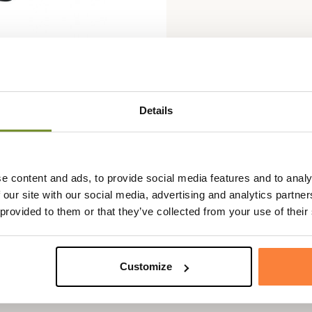
Details
Fiche techniqu
la marque de taille moyenne : le
Genre
Mixte
e content and ads, to provide social media features and to analy
 our site with our social media, advertising and analytics partn
 provided to them or that they’ve collected from your use of their
qui arrivent à mi mollet ou pour
ec double poignets.
Customize
urtout sans salir votre véhicule.