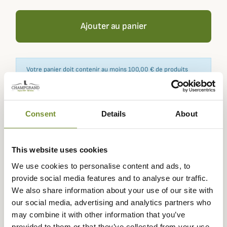
Ajouter au panier
Votre panier doit contenir au moins 100,00 € de produits
pour pouvoir obtenir des récompenses fidélité.
Consent
Details
About
Expédié dans
Échange ou
Paiement
Paiement en
la journée
retour sous
sécurisé
3 fois dès 100
This website uses cookies
90 jours
euros
We use cookies to personalise content and ads, to
provide social media features and to analyse our traffic.
We also share information about your use of our site with
our social media, advertising and analytics partners who
may combine it with other information that you’ve
Description
provided to them or that they’ve collected from your use