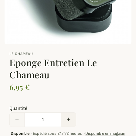
zoom_out_map
LE CHAMEAU
Eponge Entretien Le
Chameau
6,95 €
Quantité
remove
add
Disponible
·
Expédié sous 24/ 72 heures
·
Disponible en magasin