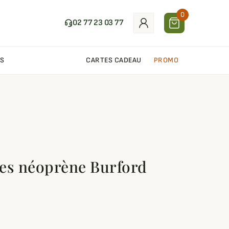
0
02 77 23 03 77
S
CARTES CADEAU
PROMO
es néoprène Burford