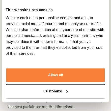
This website uses cookies
Description
We use cookies to personalise content and ads, to
provide social media features and to analyse our traffic.
Ridgeline pense aussi aux chasseresses avec cette très
We also share information about your use of our site with
épaisse polaire Hinterland au coloris vert foncé avec des
our social media, advertising and analytics partners who
rappels de rose sur les coutures, un détail qui fait la
may combine it with other information that you’ve
différence.
provided to them or that they’ve collected from your use
of their services.
Dotée d'une jolie coupe féminine, la polaire
Hinterland Ridgeline c'est enfin une solution pour les
utilisatrices de la nature.
Réalisé dans un polyester épais et doux, cette
Allow all
polaire Hinterland Ridgeline vous apportera une bonne
isolation et un confort thermique parfait pour la saison
Customize
d'hiver.
Un zip intégral sur la polaire et des deux poches à zip
viennent parfaire ce modèle Hinterland.