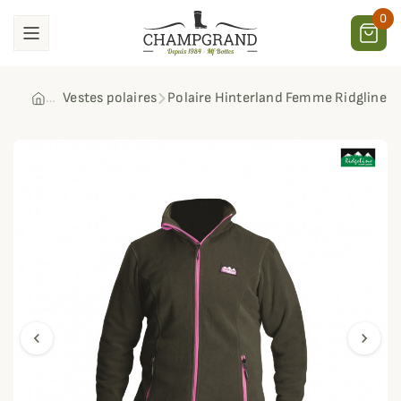
0
Vestes polaires
Polaire Hinterland Femme Ridgline
chevron_left
chevron_right