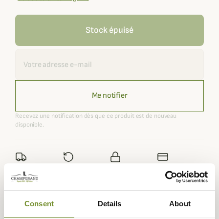
Stock épuisé
Recevoir une alerte
Me notifier
Recevez une notification dès que ce produit est de nouveau
disponible.
Expédié dans
Échange ou
Paiement
Paiement en
la journée
retour sous
sécurisé
3 fois dès 100
90 jours
euros
Consent
Details
About