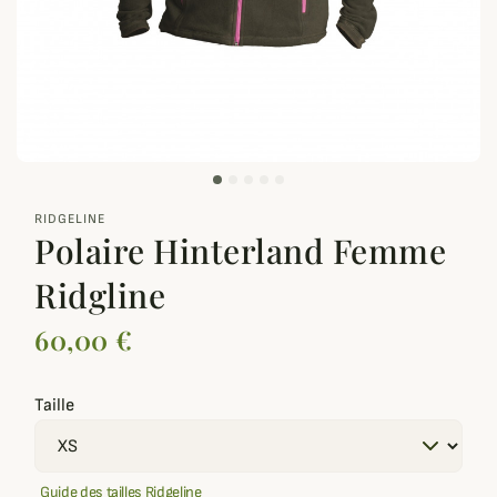
zoom_out_map
RIDGELINE
Polaire Hinterland Femme
Ridgline
60,00 €
Taille
Guide des tailles Ridgeline