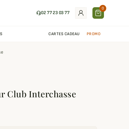
0
02 77 23 03 77
S
CARTES CADEAU
PROMO
se
r Club Interchasse