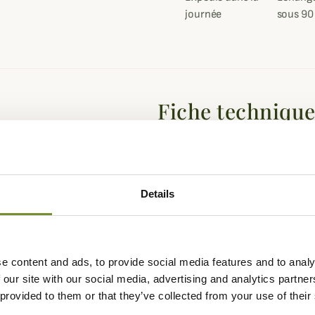
journée
sous 90
Fiche techniqu
r la chasse et l'après-chasse, au
Genre
Homme
 de chasse au petit comme au grand
20% en Cordura ce qui lui assure
Details
ottements. C'est un pantalon qui
'au poste avec une sous-couche
e content and ads, to provide social media features and to analy
d'une membrane imperméable et
 our site with our social media, advertising and analytics partn
contre les intempéries. Elle vous
 provided to them or that they’ve collected from your use of their
ra une respirabilité lors de chasse