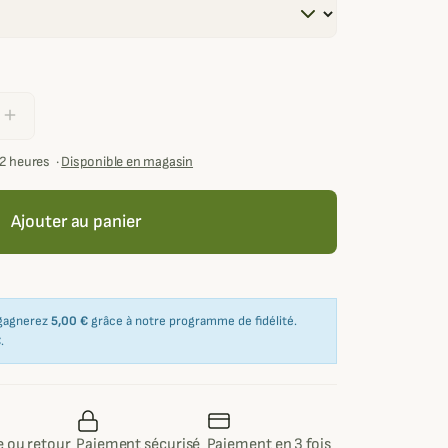
add
72 heures
·
Disponible en magasin
Ajouter au panier
 gagnerez
5,00 €
grâce à notre programme de fidélité.
€
.
 ou retour
Paiement sécurisé
Paiement en 3 fois