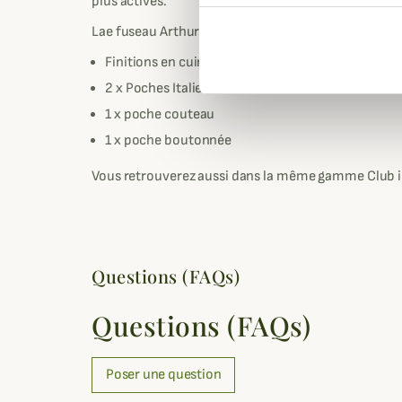
plus actives.
Lae fuseau Arthur Club Interchasse est très bien éq
Finitions en cuir de vache aux poches et passants
2 x Poches Italienne
1 x poche couteau
1 x poche boutonnée
Vous retrouverez aussi dans la même gamme Club in
Questions (FAQs)
Questions (FAQs)
Poser une question