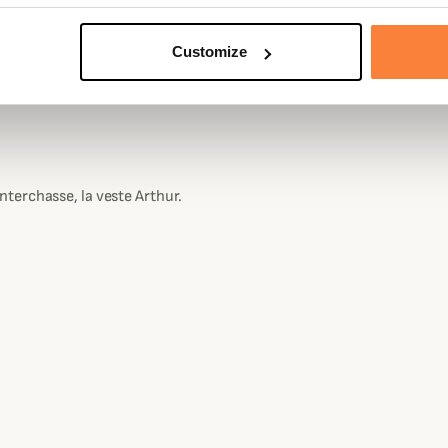
uipé, vous retrouverez :
Customize
 de ceinture.
terchasse, la veste Arthur.