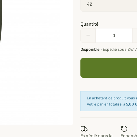
Quantité
remove
Disponible
·
Expédié sous 24/ 
En achetant ce produit vous
Votre panier totalisera
5,00 
Expédié dans la
Échange