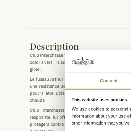
Description
Club Interchasse vous propose le Fuseau Arthur pou
coloris vert, il s'adaptera à différentes situations
gibier.
Le fuseau Arthur est conçue à 80% en Coton et à 
Consent
une résistance accrue contre les épines et les fr
pourra être utile aussi bien dans la traque qu
This website uses cookies
chaude.
We use cookies to personalis
Club Interchasse a équipé ce fuseau Arthur 
information about your use of
respirante, lui offrant une excellente protection 
other information that you’ve
protégera contre les pluies hivernales et vous offri