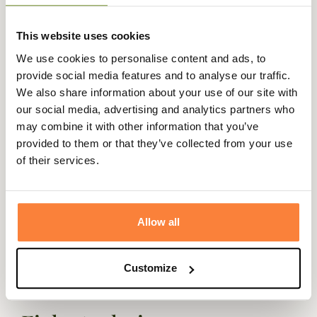
This website uses cookies
Description
We use cookies to personalise content and ads, to
provide social media features and to analyse our traffic.
Alexandre Mareuil vous propose ce très beau sac à dos en
We also share information about your use of our site with
toile et cuir pour vos journées de chasse ou vos voyages.
our social media, advertising and analytics partners who
Les cuirs et tissus haut de gamme utilisés par l'entreprise
may combine it with other information that you’ve
Alexandre Mareuil vous permettront de garder ce sac
provided to them or that they’ve collected from your use
pendant toute votre vie.
of their services.
Ce sac à dos comporte une grande poche qui pourra
acceuillir des vêtements et accessoires pour se rendre au
poste. Le sac Alexandre mareuil possède une proche
Allow all
extérieure qui peut acceuillir vos munitions, vos
papiers...
Customize
Les différents coloris proposés pourront facilement
s'associer avec tous types de vêtements.