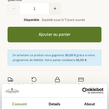
remove
add
Disponible
·
Expédié sous 5/ 7 jours ouvrés
Ajouter au panier
En achetant ce produit vous gagnerez
30,00 €
grâce à notre
programme de fidélité. Votre panier totalisera
30,00 €
.
Expédié dans
Échange ou
Paiement
Paiement en
la journée
retour sous
sécurisé
3 fois dès 100
90 jours
euros
Consent
Details
About