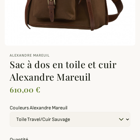
zoom_out_map
ALEXANDRE MAREUIL
Sac à dos en toile et cuir
Alexandre Mareuil
610,00 €
Couleurs Alexandre Mareuil
Quantité