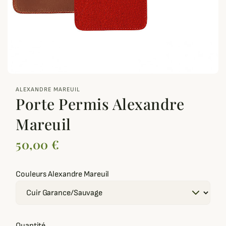
zoom_out_map
ALEXANDRE MAREUIL
Porte Permis Alexandre
Mareuil
50,00 €
Couleurs Alexandre Mareuil
Quantité