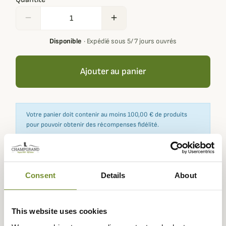
remove
add
Disponible
·
Expédié sous 5/ 7 jours ouvrés
Ajouter au panier
Votre panier doit contenir au moins 100,00 € de produits
pour pouvoir obtenir des récompenses fidélité.
Consent
Details
About
Expédié dans
Échange ou
Paiement
Paiement en
la journée
retour sous
sécurisé
3 fois dès 100
90 jours
euros
This website uses cookies