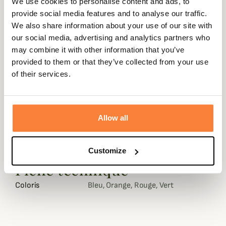
We use cookies to personalise content and ads, to
provide social media features and to analyse our traffic.
We also share information about your use of our site with
our social media, advertising and analytics partners who
Description
may combine it with other information that you’ve
Alexandre Mareuil vous propose ce porte permis en cuir.
provided to them or that they’ve collected from your use
of their services.
Ce porte permis Alexandre Mareuil vous sera très
pratique pour transporter votre permis de chasse, de
conduire...
Allow all
Les modéles Biface possèdent un recto en cuir de couleur
marron et un verso de couleur.
Dimensions : 13x10.5 cm
Customize
Fiche technique
Coloris
Bleu, Orange, Rouge, Vert