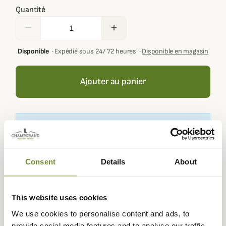
Quantité
remove
add
Disponible
·
Expédié sous 24/ 72 heures
·
Disponible en magasin
Ajouter au panier
Votre panier doit contenir au moins 100,00 € de produits
pour pouvoir obtenir des récompenses fidélité.
Consent
Details
About
Expédié dans
Échange ou
Paiement
Paiement en
This website uses cookies
la journée
retour sous
sécurisé
3 fois dès 100
90 jours
euros
We use cookies to personalise content and ads, to
provide social media features and to analyse our traffic.