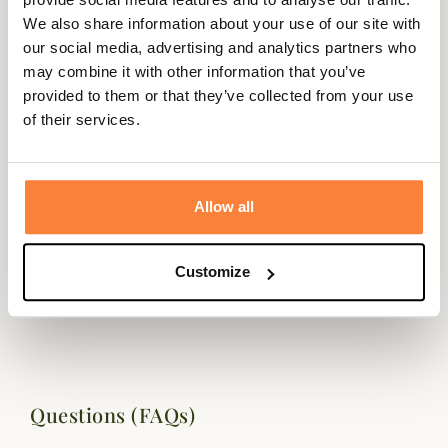
We also share information about your use of our site with
our social media, advertising and analytics partners who
may combine it with other information that you’ve
provided to them or that they’ve collected from your use
Description
of their services.
Alexandre Mareuil vous propose ce superbe étui en cuir
d'une capacité de 5 balles.
Il possède un rabat avec 2 hauteurs pour les différents
Allow all
calibres de carabine et des passants pour l'accrocher à la
ceinture.
Customize
Le cuir utilisé par le célèbre maroquinier Alexandre
Mareuil est de première qualité.
Questions (FAQs)