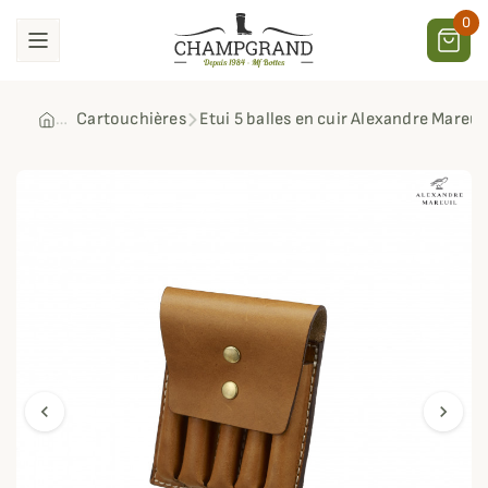
0
Cartouchières
Etui 5 balles en cuir Alexandre Mareui
chevron_left
chevron_right