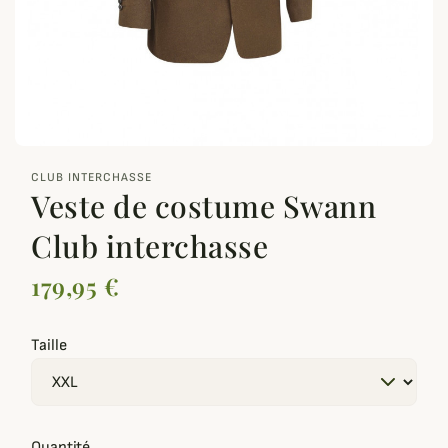
zoom_out_map
CLUB INTERCHASSE
Veste de costume Swann
Club interchasse
179,95 €
Taille
Quantité