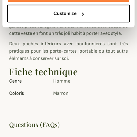
droite. En suèdine ils permettent d'avoir une veste solide
pour traverser les saisons.
Customize
Le gansage des poches en suèdine, les boutons aspects
gansés présents également aux manches et la coupe de
cette veste en font un très joli habit à porter avec style.
Deux poches intérieurs avec boutonnières sont très
pratiques pour les porte-cartes, portable ou tout autre
éléments à conserver sur soi.
Fiche technique
Genre
Homme
Coloris
Marron
Questions (FAQs)