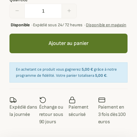
remove
add
Disponible
·
Expédié sous 24/ 72 heures
·
Disponible en magasin
Ajouter au panier
En achetant ce produit vous gagnerez
5,00 €
grâce à notre
programme de fidélité. Votre panier totalisera
5,00 €
.
Expédié dans
Échange ou
Paiement
Paiement en
la journée
retour sous
sécurisé
3 fois dès 100
90 jours
euros