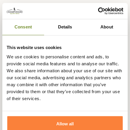
Description
Consent
Details
About
La veste Swann de la marque Club Interchasse est une
veste spécialement conçue pour la chasse et combiner
This website uses cookies
élégance, confort et praticité. C'est également une veste
chaude agréable à porter après la chasse et se présenter
We use cookies to personalise content and ads, to
avec tenues aux diners.
provide social media features and to analyse our traffic.
We also share information about your use of our site with
Conçue dans une très belle laine vierge d'Australie, elle
our social media, advertising and analytics partners who
vous apporte la chaleur parfaite. Une doublure en satin
may combine it with other information that you’ve
assure un bon confort et une aisance dans les
provided to them or that they’ve collected from your use
mouvements. Cette aisance est également facilitée par
of their services.
un soufflet d'aisance dans le dos ainsi que deux fentes
arrières.
La veste de chasse Swann Club Interchasse possède des
Allow all
renforts judicieusement placés aux coudes et à l'épaule