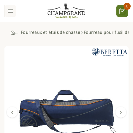
0
Fourreaux et étuis de chasse
Fourreau pour fusil dé
chevron_left
chevron_right