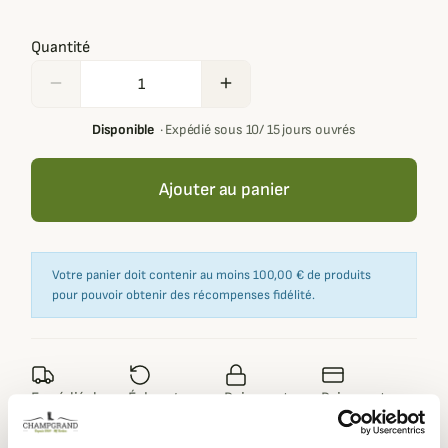
Quantité
remove
add
Disponible
·
Expédié sous 10/ 15 jours ouvrés
Ajouter au panier
Votre panier doit contenir au moins 100,00 € de produits
pour pouvoir obtenir des récompenses fidélité.
Expédié dans
Échange ou
Paiement
Paiement en
la journée
retour sous
sécurisé
3 fois dès 100
90 jours
euros