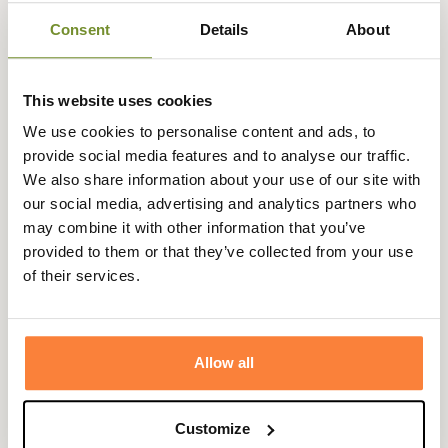
Consent
Details
About
This website uses cookies
Description
We use cookies to personalise content and ads, to
provide social media features and to analyse our traffic.
Beretta
vous propose la gamme Uniform conçue pour les
We also share information about your use of our site with
tireurs sportifs.
our social media, advertising and analytics partners who
Ce fourreau pour fusil démonté Uniform est équipé de
may combine it with other information that you’ve
poignées et d'une bretelle pour le transport. Il permet de
provided to them or that they’ve collected from your use
protéger au mieux votre arme grâce à la qualité des
of their services.
matériaux utilisés.
Le fourreau pour fusil démonté possède aussi une
fermeture éclair sur toute la longueur qui permet une
Allow all
ouverture complète. La longueur du fourreau
démonté est de 90 cm.
Customize
Poids : 860 g