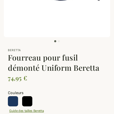
zoom_out_map
BERETTA
Fourreau pour fusil
démonté Uniform Beretta
74,95 €
Couleurs
Guide des tailles Beretta