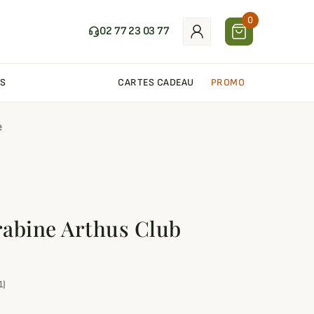
0
02 77 23 03 77
S
CARTES CADEAU
PROMO
e
abine Arthus Club
1)