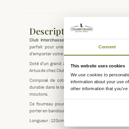
Description
Club Interchasse
vous propose de découvrir son
parfait pour une journée de battue ou un séjou
Consent
d'emporter votre arme avec vous en toute sécurité
Doté d'un grand zip sur la longueur et une poche s
This website uses cookies
Artus de chez Club Interchasse dispose d'un design 
We use cookies to personalis
Composé de coton et d'empiècement en cuir de 
information about your use of
durable dans le temps grâce à sa conception solide
other information that you’ve
moutons.
Ce fourreau pour carabine Arthus Club Interchas
porter en bandoulière ou bien à la main.
Longueur : 120cm