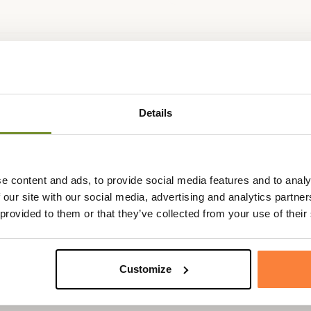
Fiche techniqu
 fourreau pour carabine Artus,
Longueur
120cm
r d'approche, il vous permettra
Details
Matière
Coton, Cuir
.
ur le côté à l'avant, ce fourreau
sobre et élégant.
e content and ads, to provide social media features and to analy
Buffle, ce fourreau Artus sera
 our site with our social media, advertising and analytics partn
. Il possède une doublure en faux
 provided to them or that they’ve collected from your use of their
se dispose de 2 sangles pour le
Customize