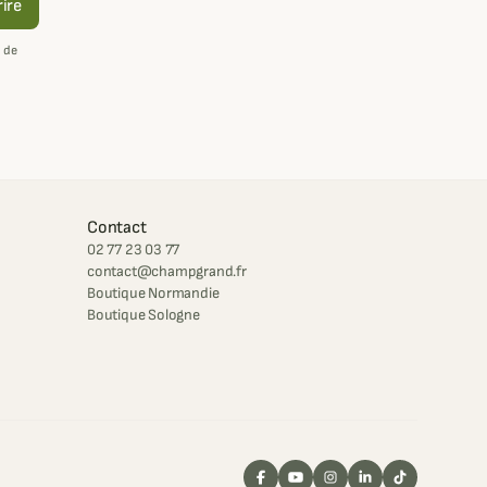
rire
 de
Contact
02 77 23 03 77
contact@champgrand.fr
Boutique Normandie
Boutique Sologne