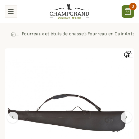
0
Fourreaux et étuis de chasse
Fourreau en Cuir Anton
chevron_left
chevron_right