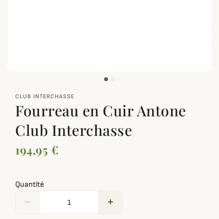
zoom_out_map
CLUB INTERCHASSE
Fourreau en Cuir Antone
Club Interchasse
194,95 €
Quantité
remove
add