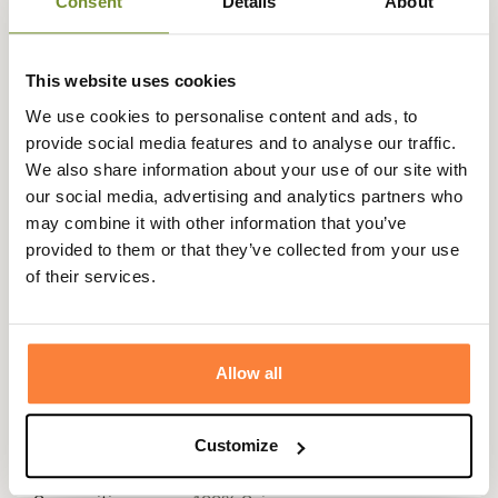
Consent
Details
About
Description
Club Interchasse
vous propose de découvrir son superbe
fourreau en cuir pour fusil Antone, parfait pour une
This website uses cookies
journée de chasse, il vous permettra d'emporter votre
We use cookies to personalise content and ads, to
fusil avec vous en toute sécurité et avec une élégance
provide social media features and to analyse our traffic.
hors pair.
We also share information about your use of our site with
our social media, advertising and analytics partners who
Doté d'un grand zip sur la longueur, ce fourreau Antone
may combine it with other information that you’ve
de chez Club Interchasse dispose d'un design cossu.
provided to them or that they’ve collected from your use
Composé à 100% sur sa partie extérieure en cuir de
of their services.
vache, ce fourreau Antone sera durable dans le temps
grâce à sa conception et sa doublure en polyester.
Ce fourreau pour fusil en cuir Antone dispose de
Allow all
2 sangles pour le porter en bandoulière ou bien à la main.
Longueur : 130cm
Customize
Fiche technique