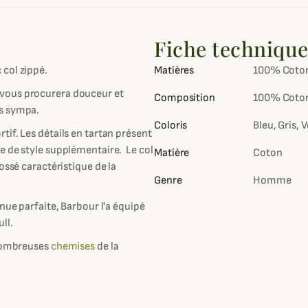
Fiche techniqu
 col zippé.
Matières
100% Coto
 il vous procurera douceur et
Composition
100% Coto
ès sympa.
Coloris
Bleu, Gris, V
if. Les détails en tartan présent
e de style supplémentaire. Le col
Matière
Coton
ossé caractéristique de la
Genre
Homme
nue parfaite, Barbour l'a équipé
ll.
 nombreuses
chemises
de la