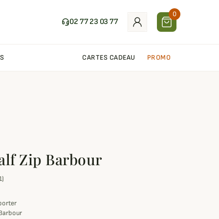
0
02 77 23 03 77
S
CARTES CADEAU
PROMO
alf Zip Barbour
1)
porter
 Barbour