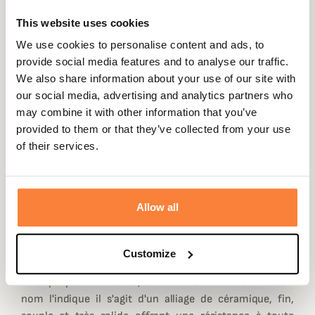
corps et protéger les bras des ronces, épines et autres
This website uses cookies
éléments urticants pendant la traque de votre gibier
préféré.
We use cookies to personalise content and ads, to
provide social media features and to analyse our traffic.
Parlons du tronc, il est composé sur le devant d'un tissu
We also share information about your use of our site with
coupe-vent qui vous assure une protection contre les
our social media, advertising and analytics partners who
éléments dans une certaine mesure. Composé de 4
may combine it with other information that you’ve
poches : 2 classiques à zip et 2 à la poitrine zippées
provided to them or that they’ve collected from your use
également. Le dos est composé d'un micro polaire à la
of their services.
fois isolant quand vous vous arrêté et très respirant
quand vous êtes en action de chasse.
Tout le concentré de technologie se situe au niveau des
bras, Trabaldo a composé les manches à la fois d'un tissu
Allow all
Cordura 63% / Kevlar 37% sur la partie basse de
l'épaule, afin qu'aucune épine ne puisse traverser.
Customize
Les trapèzes, les coudes et l'avant bras sont revêtus d'un
tissu propre à Trabaldo, le Hard Ceramic. Comme son
nom l'indique il s'agit d'un alliage de céramique, fin,