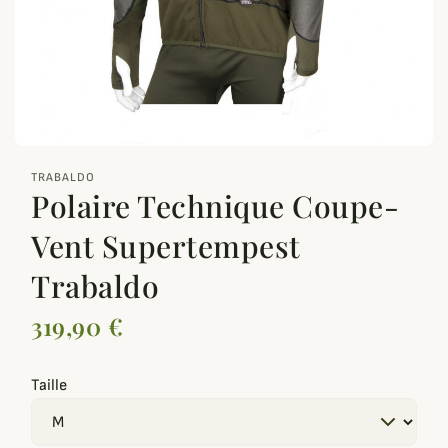
zoom_out_map
TRABALDO
Polaire Technique Coupe-
Vent Supertempest
Trabaldo
319,90 €
Taille