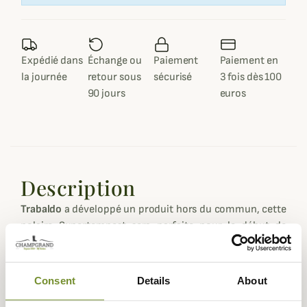
Expédié dans
Échange ou
Paiement
Paiement en
la journée
retour sous
sécurisé
3 fois dès 100
90 jours
euros
Description
Trabaldo
a développé un produit hors du commun, cette
polaire Supertempest sera parfaite pour le début de
saison où la chaleur est encore forte mais la végétation
encore dense et nécessite une protection optimale.
Consent
Details
About
La conception de cette polaire supertempest est simple,
assurer un maximum de respirabilité sur le tronc du