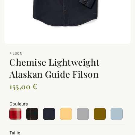
zoom_out_map
FILSON
Chemise Lightweight
Alaskan Guide Filson
155,00 €
Couleurs
Taille