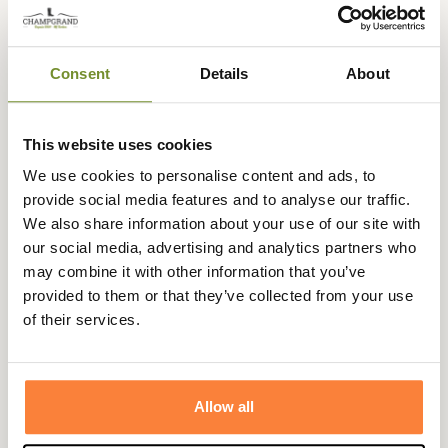
doux voir chaude.
Cette chemise Filson comporte 2 poches à boutons sur le
buste.
Consent
Details
About
Remarque :
Les vêtements Filson taillent assez grands, si
vous faites du L d'une manière générale, prenez du M
This website uses cookies
pour cette marque.
We use cookies to personalise content and ads, to
Fiche technique
provide social media features and to analyse our traffic.
We also share information about your use of our site with
Matières
100% Coton
our social media, advertising and analytics partners who
Composition
100% Coton
may combine it with other information that you’ve
provided to them or that they’ve collected from your use
Matière
Coton
of their services.
Genre
Homme
Coloris
Vert
Allow all