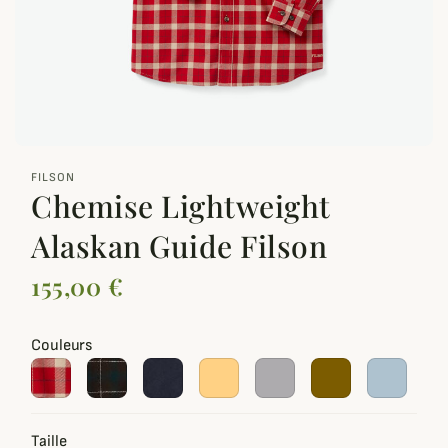
zoom_out_map
FILSON
Chemise Lightweight
Alaskan Guide Filson
155,00 €
Couleurs
Taille