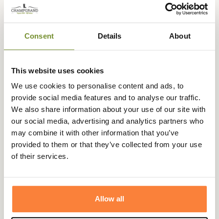
doux voir chaude.
Cette chemise Filson comporte 2 poches à boutons sur le
buste.
Consent
Details
About
Remarque :
Les vêtements Filson taillent assez grands, si
vous faites du L d'une manière générale, prenez du M
This website uses cookies
pour cette marque.
We use cookies to personalise content and ads, to
Fiche technique
provide social media features and to analyse our traffic.
We also share information about your use of our site with
Matières
100% Coton
our social media, advertising and analytics partners who
Composition
100% Coton
may combine it with other information that you’ve
provided to them or that they’ve collected from your use
Matière
Coton
of their services.
Genre
Homme
Coloris
Vert
Allow all