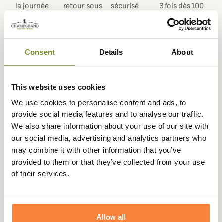
la journée
retour sous
sécurisé
3 fois dès 100
90 jours
euros
Consent
Details
About
Description
This website uses cookies
Filson
vous propose une série de superbes casquettes
We use cookies to personalise content and ads, to
Logger très solides avec une partie en mesh très
provide social media features and to analyse our traffic.
respirante pour les chaudes températures.
We also share information about your use of our site with
our social media, advertising and analytics partners who
La casquette Logger est conçue en coton huilé qui la rend
may combine it with other information that you’ve
imperméable et résistante. Elle vous suivra dans toutes
provided to them or that they’ve collected from your use
vos aventures de chasse et d'outdoor.
of their services.
Taille unique réglable par sangle, différents coloris au
choix : Vert / Marron / Orange / Navy / Noir
Fiche technique
Allow all