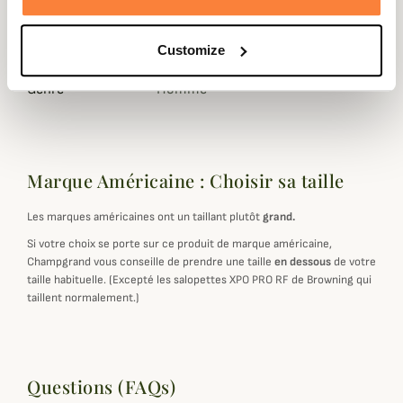
Coloris
Bleu, Marron, Orange, Vert
Customize
Matière
Coton huilé
Genre
Homme
Marque Américaine : Choisir sa taille
Les marques américaines ont un taillant plutôt
grand.
Si votre choix se porte sur ce produit de marque américaine,
Champgrand vous conseille de prendre une taille
en dessous
de votre
taille habituelle. (Excepté les salopettes XPO PRO RF de Browning qui
taillent normalement.)
Questions (FAQs)