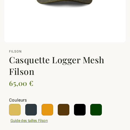
zoom_out_map
FILSON
Casquette Logger Mesh
Filson
65,00 €
Couleurs
Guide des tailles Filson