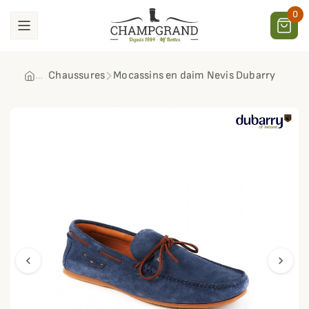
0
Chaussures
Mocassins en daim Nevis Dubarry
chevron_left
chevron_right