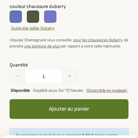
couleur chaussure dubarry
Guide des tailles Dubarry
L’équipe Champgrand vous conseille,
pour les chaussures Dubarry
, de
prendre
une pointure de plus
par rapport à votre taille habituelle.
Quantité
remove
add
Disponible
·
Expédié sous 24/ 72 heures
·
Disponible en magasin
Ajouter au panier
En achetant ce produit vous gagnerez
5,00 €
grâce à notre