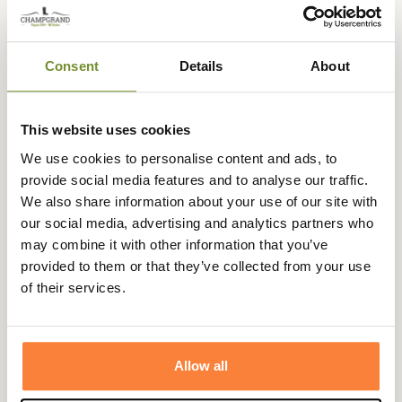
programme de fidélité. Votre panier totalisera
5,00 €
.
Consent
Details
About
Expédié dans
Échange ou
Paiement
Paiement en
la journée
retour sous
sécurisé
3 fois dès 100
This website uses cookies
90 jours
euros
We use cookies to personalise content and ads, to
provide social media features and to analyse our traffic.
We also share information about your use of our site with
our social media, advertising and analytics partners who
may combine it with other information that you’ve
Description
provided to them or that they’ve collected from your use
of their services.
Dubarry vous propose d'élégants mocassins en daim
disponible en différents coloris pour vous donner un
style colorés pour cet été : les mocassins Nevis.
Allow all
Les Nevis de Dubarry sont réalisés à la main et dispose
d'une finition résistante à l’eau DryFast DrySoft ™.