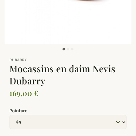
zoom_out_map
DUBARRY
Mocassins en daim Nevis
Dubarry
169,00 €
Pointure