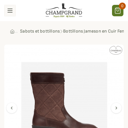
0
Sabots et bottillons
Bottillons Jameson en Cuir Fe
chevron_left
chevron_right