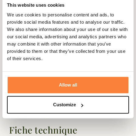
This website uses cookies
We use cookies to personalise content and ads, to
provide social media features and to analyse our traffic.
We also share information about your use of our site with
Description
our social media, advertising and analytics partners who
A la fois chics et élégants les bottillons Jameson Le
may combine it with other information that you’ve
Chameau seront parfaits pour vous accompagner tout
provided to them or that they’ve collected from your use
au long de l'année.
of their services.
Ces bottillons Jameson sont totalement étanches grâce à
leur membrane LCX qui les rend totalement
imperméables, ces bottillons sont conçues dans un cuir
Allow all
nubuck de qualité supérieure.
Leur semelle brevetée Michelin vous apportera un
Customize
confort lors de vos longues marches.
Existe aussi
en bottes
Fiche technique