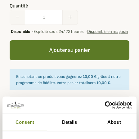
Quantité
remove
add
Disponible
·
Expédié sous 24/ 72 heures
·
Disponible en magasin
Ajouter au panier
En achetant ce produit vous gagnerez
10,00 €
grâce à notre
programme de fidélité. Votre panier totalisera
10,00 €
.
Expédié dans
Échange ou
Paiement
Paiement en
la journée
retour sous
sécurisé
3 fois dès 100
Consent
Details
About
90 jours
euros