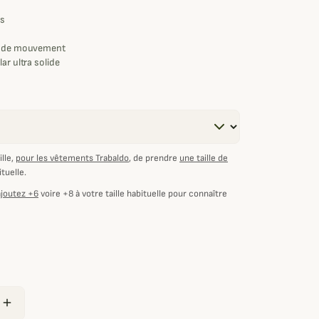
es
té de mouvement
ar ultra solide
he et respirante
lle,
pour les vêtements Trabaldo
, de prendre
une taille de
ituelle.
ajoutez +6
voire +8 à votre taille habituelle pour connaître
add