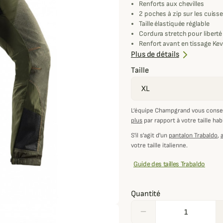
Renforts aux chevilles
2 poches à zip sur les cuiss
Taille élastiquée réglable
Cordura stretch pour liber
Renfort avant en tissage Kevl
Membrane Rain System étanc
Plus de détails
Taille
L’équipe Champgrand vous consei
plus
par rapport à votre taille hab
S'il s'agit d'un
pantalon Trabaldo
,
votre taille italienne.
Guide des tailles Trabaldo
Quantité
remove