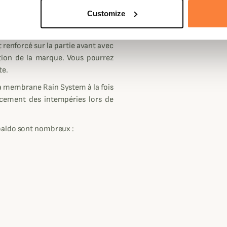
ro est réalisée dans un cordura
Customize
Coloris
Vert
ment optimal que ça soit pour une
 renforcé sur la partie avant avec
tation de la marque. Vous pourrez
te.
a membrane Rain System à la fois
cacement des intempéries lors de
baldo sont nombreux :