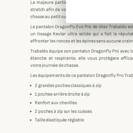
La majeure partie de ce pantalon DragonFly EvoP
stretch afin de vous laisser une liberté de mouve
chasse au petit ou au grand gibier.
Le pantalon Dragonfly Evo Pro de chez Trabaldo est
un tissage Kevlar ultra solide qui a fait la répu
affronter les ronces et les épines sans aucune crain
Trabaldo équipe son pantalon Dragonfly Pro avec l
étanche et respirante, elle vous protègera effi
votre journée de chasse.
Les équipements de ce pantalon Dragonfly Pro Tra
2 grandes poches classiques à zip
1 pochee arrière droite à zip
Renfort aux chevilles
2 poches à zip sur les cuisses
Taille élastiquée réglable