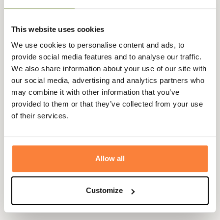
90 jours
euros
This website uses cookies
We use cookies to personalise content and ads, to
provide social media features and to analyse our traffic.
Description
We also share information about your use of our site with
our social media, advertising and analytics partners who
Barbour vous propose cette élégante casquette Darwen
may combine it with other information that you’ve
en coton huilé au célèbre motif tartan.
provided to them or that they’ve collected from your use
Idéale et utile pour vos sorties en extérieur, cette
of their services.
casquette Darwen Barbour vous protégera de la pluie
grâce à son tissu en coton huilé.
Accessoire sympathique pour tous les amoureux de
Allow all
la célèbre marque anglaise Barbour.
La casquette Darwen Barbour est de taille unique mais
Customize
possède une patte de serrage à l'arrière de la casquette.