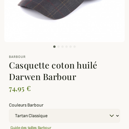
zoom_out_map
BARBOUR
Casquette coton huilé
Darwen Barbour
74,95 €
Couleurs Barbour
Guide des tailles Barbour