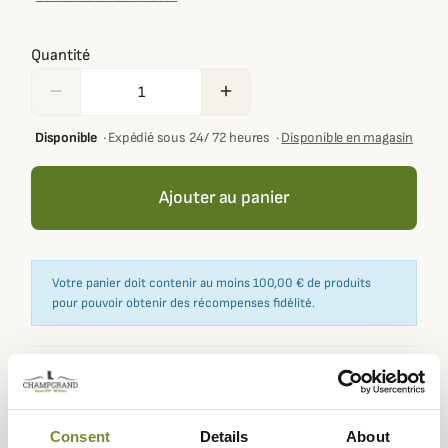
Quantité
remove
add
Disponible
·
Expédié sous 24/ 72 heures
·
Disponible en magasin
Ajouter au panier
Votre panier doit contenir au moins 100,00 € de produits
pour pouvoir obtenir des récompenses fidélité.
Expédié dans
Échange ou
Paiement
Paiement en
la journée
retour sous
sécurisé
3 fois dès 100
Consent
Details
About