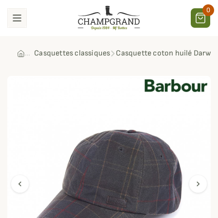
0
Casquettes classiques
Casquette coton huilé Darwe
chevron_left
chevron_right