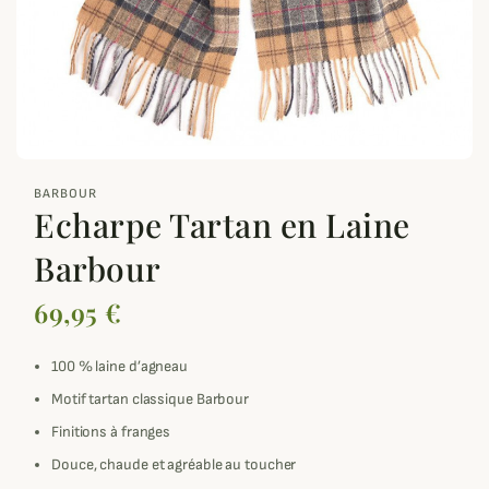
zoom_out_map
BARBOUR
Echarpe Tartan en Laine
Barbour
69,95 €
100 % laine d’agneau
Motif tartan classique Barbour
Finitions à franges
Douce, chaude et agréable au toucher