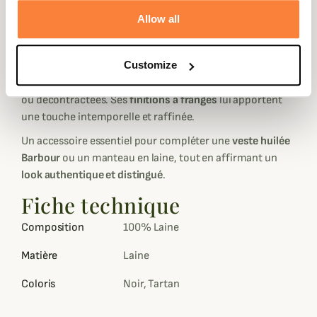
chaleur et élégance naturelle
, parfaite pour affronter les
Allow all
journées fraîches avec distinction.
Son
motif tartan classique
, véritable signature de la
Customize
maison Barbour, évoque l’héritage écossais et se marie
aisément avec toutes vos tenues, qu’elles soient habillées
ou décontractées. Ses
finitions à franges
lui apportent
une touche intemporelle et raffinée.
Un accessoire essentiel pour compléter une
veste huilée
Barbour
ou un manteau en laine, tout en affirmant un
look authentique et distingué
.
Fiche technique
Composition
100% Laine
Matière
Laine
Coloris
Noir, Tartan