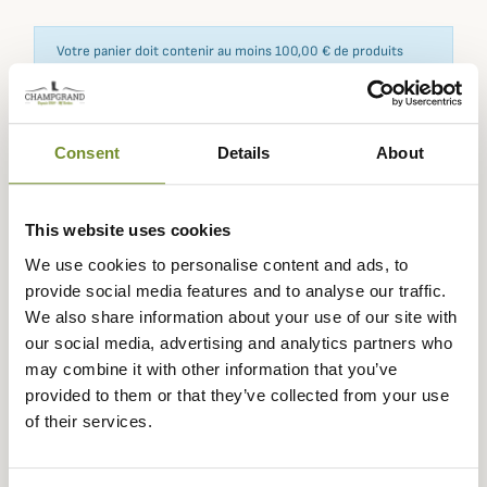
Votre panier doit contenir au moins 100,00 € de produits
pour pouvoir obtenir des récompenses fidélité.
Consent
Details
About
Expédié dans
Échange ou
Paiement
Paiement en
la journée
retour sous
sécurisé
3 fois dès 100
This website uses cookies
90 jours
euros
We use cookies to personalise content and ads, to
provide social media features and to analyse our traffic.
We also share information about your use of our site with
our social media, advertising and analytics partners who
may combine it with other information that you’ve
Description
provided to them or that they’ve collected from your use
La
Echarpe Tartan en Laine Barbour
incarne tout le
of their services.
charme du style britannique traditionnel. Confectionnée
en
100 % laine d’agneau
, cette écharpe allie
douceur,