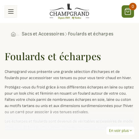
0
Sacs et Accessoires
Foulards et écharpes
Foulards et écharpes
Champgrand vous présente une grande sélection d'écharpes et de
foulards pour accessoiriser vos tenues ou pour vous tenir chaud en hiver.
Protégez-vous du froid grâce à nos différentes écharpes en laine ou optez
pour un look chic et féminin en nouant un foulard autour de votre cou.
Faîtes votre choix parmi de nombreuses écharpes en soie, laine ou coton
au motifs tartans ou unis et aux dimensions surdimensionnées pour l'hiver
ou un carré pour associer à vos tenues estivales.
Les écharpes et foulards sont devenus de véritables accessoires de mode
allant jusqu'à être la pièce phare de certaines tenues, complétez donc
En voir plus
expand_more
votre collection afin d'avoir les bons coloris et matières qui matcheront