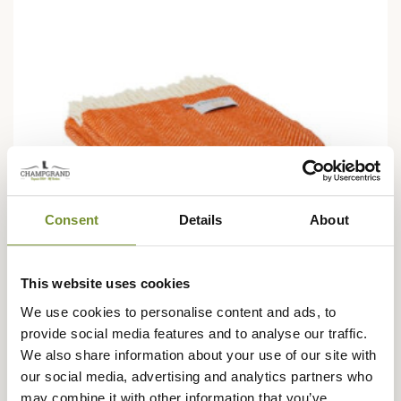
Consent
Details
About
This website uses cookies
We use cookies to personalise content and ads, to
provide social media features and to analyse our traffic.
TWEEDMILL
We also share information about your use of our site with
Plaid Fisbone Cinnamon Tweedmill
our social media, advertising and analytics partners who
may combine it with other information that you’ve
99,95 €