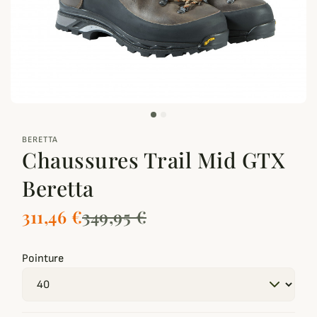
zoom_out_map
BERETTA
Chaussures Trail Mid GTX
Beretta
311,46 €
349,95 €
Pointure