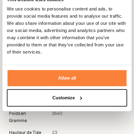
Ces chaussures Trail Mid GTX sont dotées d'une
We use cookies to personalise content and ads, to
menbrane GORE-TEX Insulated pour lui apporter une
provide social media features and to analyse our traffic.
étanchéité parfaite en plus d'être respirante.
We also share information about your use of our site with
Cette paire de chaussure Beretta Trail Mid GTX est
our social media, advertising and analytics partners who
parfaite pour la période hivernale.
may combine it with other information that you’ve
provided to them or that they’ve collected from your use
Pas besoin d'avoir plusieurs paires de chaussures cette
of their services.
paire Trail Mid GTX Beretta est utilisable pour les
situations de chasse pendant vos saisons à venir que ce
soit au poste ou pour rabattre.
Les chassures Trail Mid GTX possèdent une semelle
Allow all
VIBRAM StarTrek ce qui vous apportera un confort
maximal lors de vos marches.
Customize
Fiche technique
Poids en
1640
Gramme
Hauteur de Tige
23