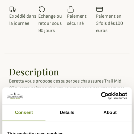
Expédié dans
Échange ou
Paiement
Paiement en
la journée
retour sous
sécurisé
3 fois dès 100
90 jours
euros
Description
Beretta vous propose ces superbes chaussures Trail Mid
GTX, cette paire de chaussure est conçue pour tous types
de chasses.
Les chaussures Trail Mid GTX sont conçues en cuir gras ce
Consent
Details
About
qui rend la chaussure imperméable et robuste. De plus la
chaussure est dotée d'un coté en caoutchouc pour plus
de protection.
This website uses cookies