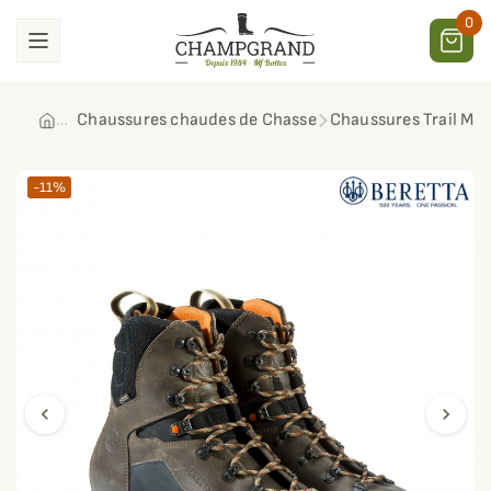
0
Chaussures chaudes de Chasse
Chaussures Trail Mid
-11%
chevron_left
chevron_right