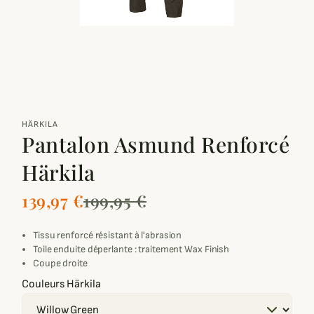
zoom_out_map
HÄRKILA
Pantalon Asmund Renforcé
Härkila
139,97 €
199,95 €
Tissu renforcé résistant à l'abrasion
Toile enduite déperlante : traitement Wax Finish
Coupe droite
Couleurs Härkila