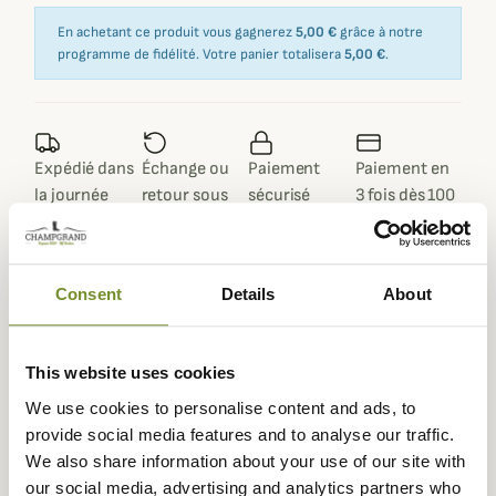
En achetant ce produit vous gagnerez
5,00 €
grâce à notre
programme de fidélité. Votre panier totalisera
5,00 €
.
Expédié dans
Échange ou
Paiement
Paiement en
la journée
retour sous
sécurisé
3 fois dès 100
90 jours
euros
Consent
Details
About
Description
This website uses cookies
We use cookies to personalise content and ads, to
Härkila vous propose le pantalon Asmund Renforcé. Ce
provide social media features and to analyse our traffic.
pantalon polyvalent est confectionné pour répondre à
We also share information about your use of our site with
vos besoins dans différents types de chasse.
our social media, advertising and analytics partners who