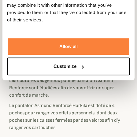
Ce pantalon Asmund Renforcé Härkila reste relativement
may combine it with other information that you’ve
léger pour votre confort et est confectionné avec un
provided to them or that they’ve collected from your use
mélange très résistante à base de 82% de coton et de
of their services.
18% de polyester. Ce mélange de tissu permet plus de
confort, de solidité et le rend déperlant avec la finition
Wax Finish imprégnant le tissu d'une légère couche de
cire protectrice et déperlante contre les petites pluies.
Allow all
Le pantalon Asmund Renforcé est doté de renforts sur le
devant pour vous protéger face à l'abrasion des ronces et
Customize
épines.
Les coutures des genoux pour le pantalon Asmund
Renforcé sont étudiées afin de vous offrir un super
confort de marche.
Le pantalon Asmund Renforcé Härkila est doté de 4
poches pour ranger vos effets personnels, dont deux
poches sur les cuisses fermées par des velcros afin d'y
ranger vos cartouches.