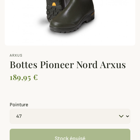
zoom_out_map
ARXUS
Bottes Pioneer Nord Arxus
189,95 €
Pointure
Stock épuisé